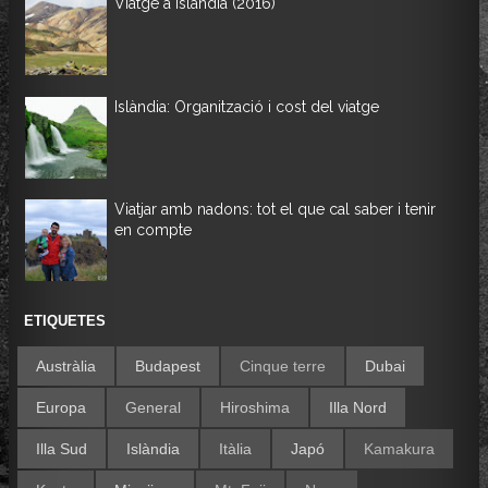
Viatge a Islàndia (2016)
Islàndia: Organització i cost del viatge
Viatjar amb nadons: tot el que cal saber i tenir
en compte
ETIQUETES
Austràlia
Budapest
Cinque terre
Dubai
Europa
General
Hiroshima
Illa Nord
Illa Sud
Islàndia
Itàlia
Japó
Kamakura