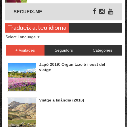
Segueix-me
SEGUEIX-ME:
Tradueix al teu idioma
Select Language
▼
+ Visitades
Seguidors
Categories
Japó 2019: Organització i cost del
viatge
Viatge a Islàndia (2016)