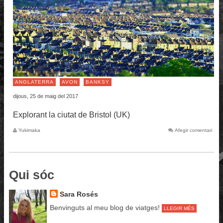
ANGLATERRA
AVON
BANKSY
dijous, 25 de maig del 2017
Explorant la ciutat de Bristol (UK)
Yukimaka
Afegir comentari
Qui sóc
Sara Rosés
Benvinguts al meu blog de viatges!
LLEGIR MÉS