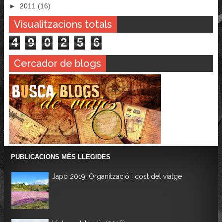
►
2011
(16)
Visualitzacions totals
4
9
0
2
5
6
Cercador de blogs
PUBLICACIONS MÉS LLEGIDES
Japó 2019: Organització i cost del viatge