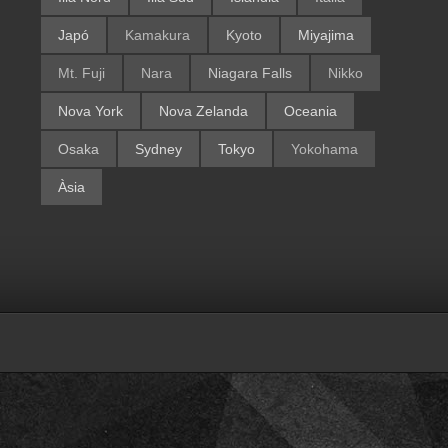
Japó
Kamakura
Kyoto
Miyajima
Mt. Fuji
Nara
Niagara Falls
Nikko
Nova York
Nova Zelanda
Oceania
Osaka
Sydney
Tokyo
Yokohama
Àsia