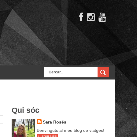
Qui sóc
Sara Rosés
Benvinguts al meu blog de viatges!
LLEGIR MÉS