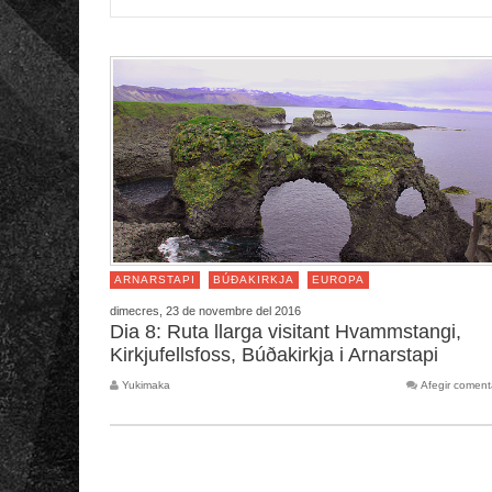
ARNARSTAPI
BÚÐAKIRKJA
EUROPA
dimecres, 23 de novembre del 2016
Dia 8: Ruta llarga visitant Hvammstangi,
Kirkjufellsfoss, Búðakirkja i Arnarstapi
Yukimaka
Afegir coment