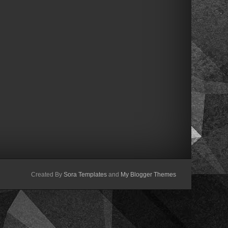
Created By
Sora Templates
and
My Blogger Themes