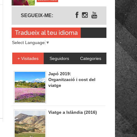
Segueix-me
SEGUEIX-ME:
Tradueix al teu idioma
Select Language
▼
+ Visitades
Seguidors
Categories
Japó 2019:
Organització i cost del
viatge
Viatge a Islàndia (2016)