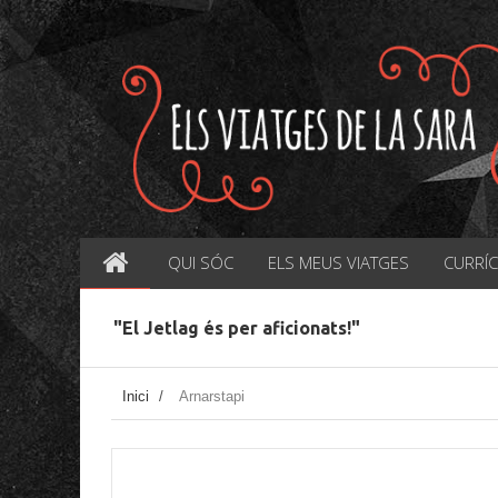
QUI SÓC
ELS MEUS VIATGES
CURRÍ
"El Jetlag és per aficionats!"
Inici
/
Arnarstapi