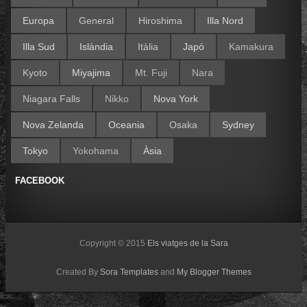
Europa
General
Hiroshima
Illa Nord
Illa Sud
Islàndia
Itàlia
Japó
Kamakura
Kyoto
Miyajima
Mt. Fuji
Nara
Niagara Falls
Nikko
Nova York
Nova Zelanda
Oceania
Osaka
Sydney
Tokyo
Yokohama
Àsia
FACEBOOK
Copyright © 2015
Els viatges de la Sara
Created By
Sora Templates
and
My Blogger Themes