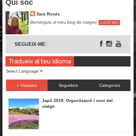
Qui sóc
Sara Rosés
Benvinguts al meu blog de viatges!
LLEGIR MÉS
Segueix-me
SEGUEIX-ME:
Tradueix al teu idioma
Select Language
▼
+ Visitades
Seguidors
Categories
Japó 2019: Organització i cost del
viatge