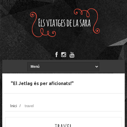
"El Jetlag és per aficionats!"
Inici
/
travel
travel