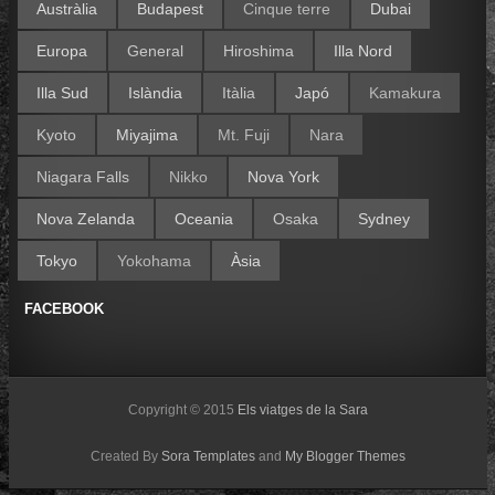
Austràlia
Budapest
Cinque terre
Dubai
Europa
General
Hiroshima
Illa Nord
Illa Sud
Islàndia
Itàlia
Japó
Kamakura
Kyoto
Miyajima
Mt. Fuji
Nara
Niagara Falls
Nikko
Nova York
Nova Zelanda
Oceania
Osaka
Sydney
Tokyo
Yokohama
Àsia
FACEBOOK
Copyright © 2015
Els viatges de la Sara
Created By
Sora Templates
and
My Blogger Themes