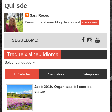
Qui sóc
Sara Rosés
Benvinguts al meu blog de viatges!
LLEGIR MÉS
Segueix-me
SEGUEIX-ME:
Tradueix al teu idioma
Select Language
▼
+ Visitades
Seguidors
Categories
Japó 2019: Organització i cost del
viatge