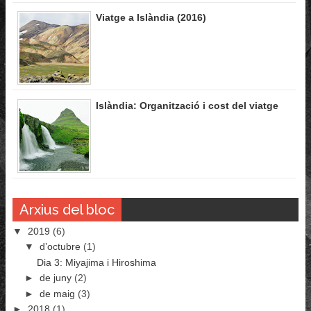
Viatge a Islàndia (2016)
Islàndia: Organització i cost del viatge
Arxius del bloc
▼
2019
(6)
▼
d’octubre
(1)
Dia 3: Miyajima i Hiroshima
►
de juny
(2)
►
de maig
(3)
►
2018
(1)