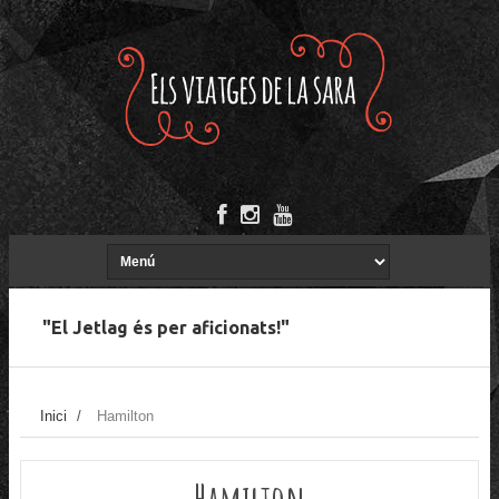
"El Jetlag és per aficionats!"
Inici
/
Hamilton
Hamilton