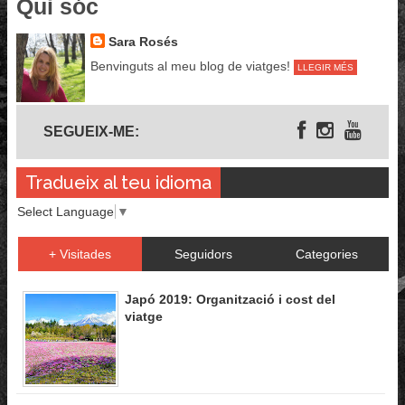
Qui sóc
Sara Rosés
Benvinguts al meu blog de viatges!
LLEGIR MÉS
Segueix-me
SEGUEIX-ME:
Tradueix al teu idioma
Select Language
▼
+ Visitades
Seguidors
Categories
Japó 2019: Organització i cost del
viatge