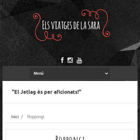
"El Jetlag és per aficionats!"
Inici
/
Roppongi
Roppongi