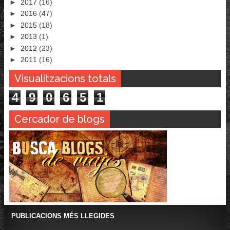
►
2017
(16)
►
2016
(47)
►
2015
(18)
►
2013
(1)
►
2012
(23)
►
2011
(16)
Visualitzacions totals
4
9
0
6
5
1
Cercador de blogs
PUBLICACIONS MÉS LLEGIDES