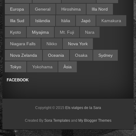
Europa
General
Hiroshima
Illa Nord
Illa Sud
Islàndia
Itàlia
Japó
Kamakura
Kyoto
Miyajima
Mt. Fuji
Nara
Niagara Falls
Nikko
Nova York
Nova Zelanda
Oceania
Osaka
Sydney
Tokyo
Yokohama
Àsia
FACEBOOK
Copyright © 2015
Els viatges de la Sara
Created By
Sora Templates
and
My Blogger Themes