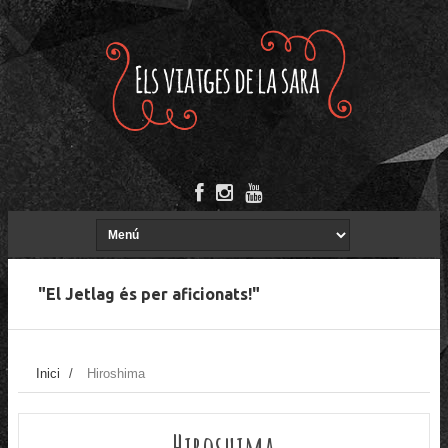
"El Jetlag és per aficionats!"
Inici
/
Hiroshima
Hiroshima