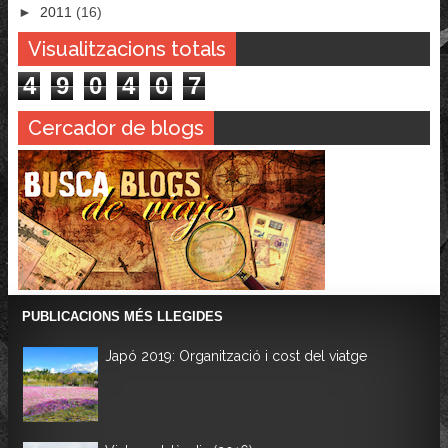
►
2011
(16)
Visualitzacions totals
4
9
0
4
0
7
Cercador de blogs
PUBLICACIONS MÉS LLEGIDES
Japó 2019: Organització i cost del viatge