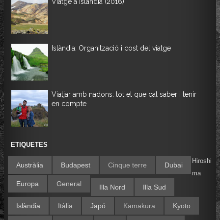
Viatge a Islàndia (2016)
Islàndia: Organització i cost del viatge
Viatjar amb nadons: tot el que cal saber i tenir
en compte
ETIQUETES
Hiroshi
Austràlia
Budapest
Cinque terre
Dubai
ma
Europa
General
Illa Nord
Illa Sud
Islàndia
Itàlia
Japó
Kamakura
Kyoto