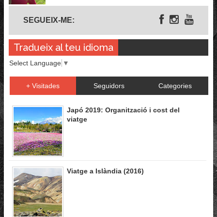
Segueix-me
SEGUEIX-ME:
Tradueix al teu idioma
Select Language
▼
+ Visitades
Seguidors
Categories
Japó 2019: Organització i cost del
viatge
Viatge a Islàndia (2016)