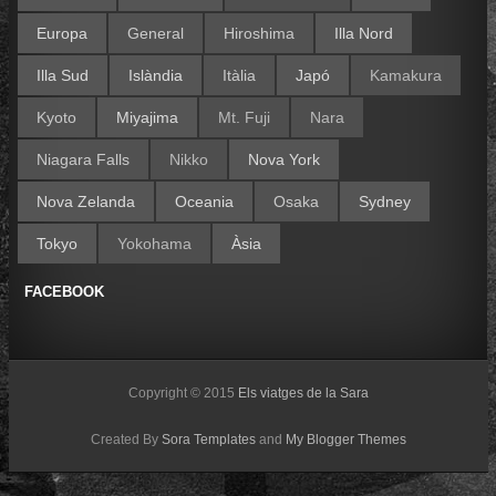
Europa
General
Hiroshima
Illa Nord
Illa Sud
Islàndia
Itàlia
Japó
Kamakura
Kyoto
Miyajima
Mt. Fuji
Nara
Niagara Falls
Nikko
Nova York
Nova Zelanda
Oceania
Osaka
Sydney
Tokyo
Yokohama
Àsia
FACEBOOK
Copyright © 2015
Els viatges de la Sara
Created By
Sora Templates
and
My Blogger Themes