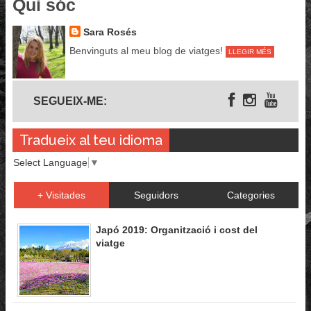
Qui sóc
Sara Rosés
Benvinguts al meu blog de viatges!
LLEGIR MÉS
Segueix-me
SEGUEIX-ME:
Tradueix al teu idioma
Select Language
▼
+ Visitades
Seguidors
Categories
Japó 2019: Organització i cost del
viatge