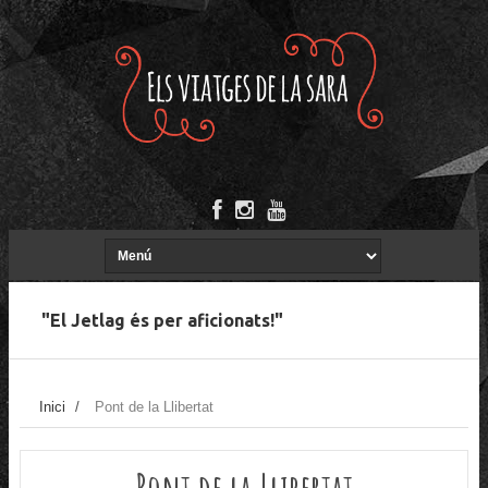
"El Jetlag és per aficionats!"
Inici
/
Pont de la Llibertat
Pont de la Llibertat