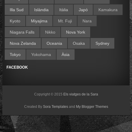
Illa Sud
Islàndia
Itàlia
Japó
Kamakura
Kyoto
Miyajima
Mt. Fuji
Nara
Niagara Falls
Nikko
Nova York
Nova Zelanda
Oceania
Osaka
Sydney
Tokyo
Yokohama
Àsia
FACEBOOK
Copyright © 2015
Els viatges de la Sara
Created By
Sora Templates
and
My Blogger Themes