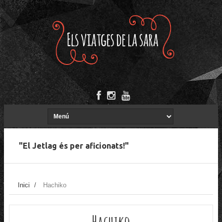
"El Jetlag és per aficionats!"
Inici
/
Hachiko
Hachiko