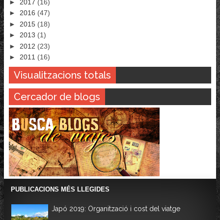
►
2017
(16)
►
2016
(47)
►
2015
(18)
►
2013
(1)
►
2012
(23)
►
2011
(16)
Visualitzacions totals
Cercador de blogs
PUBLICACIONS MÉS LLEGIDES
Japó 2019: Organització i cost del viatge