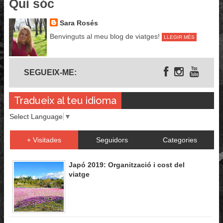
Qui sóc
Sara Rosés
Benvinguts al meu blog de viatges!
LLEGIR MÉS
Segueix-me
SEGUEIX-ME:
Tradueix al teu idioma
Select Language
▼
+ Visitades
Seguidors
Categories
Japó 2019: Organització i cost del
viatge