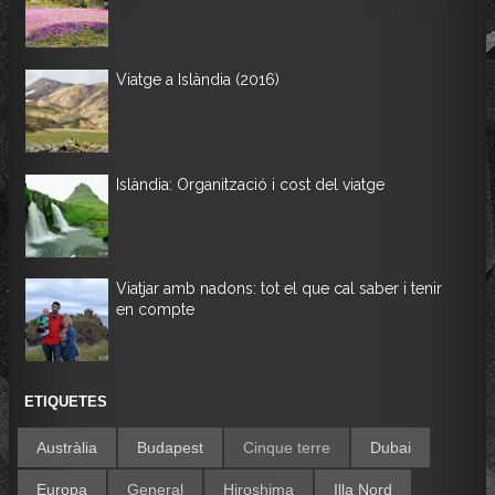
Viatge a Islàndia (2016)
Islàndia: Organització i cost del viatge
Viatjar amb nadons: tot el que cal saber i tenir
en compte
ETIQUETES
Austràlia
Budapest
Cinque terre
Dubai
Europa
General
Hiroshima
Illa Nord