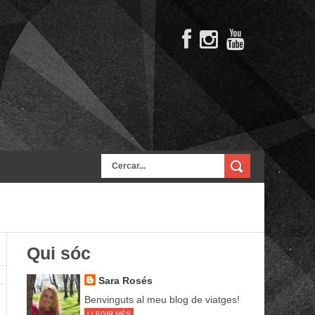
Qui sóc
Sara Rosés
Benvinguts al meu blog de viatges!
LLEGIR MÉS