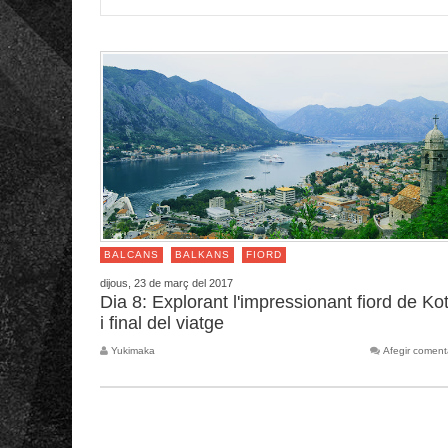
BALCANS
BALKANS
FIORD
dijous, 23 de març del 2017
Dia 8: Explorant l'impressionant fiord de Ko
i final del viatge
Yukimaka
Afegir coment