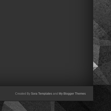
Created By
Sora Templates
and
My Blogger Themes