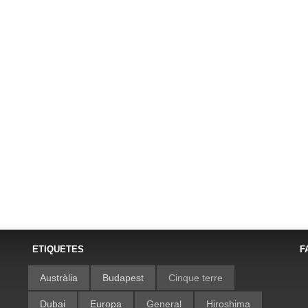
ETIQUETES
F
Austràlia
Budapest
Cinque terre
Dubai
Europa
General
Hiroshima