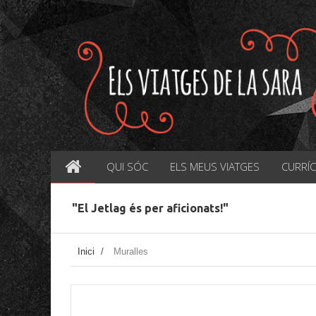
QUI SÓC
ELS MEUS VIATGES
CURRÍ
"El Jetlag és per aficionats!"
Inici
/
Muralles