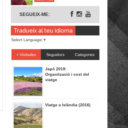
Segueix-me
SEGUEIX-ME:
Tradueix al teu idioma
Select Language
▼
+ Visitades
Seguidors
Categories
Japó 2019:
Organització i cost del
viatge
Viatge a Islàndia (2016)