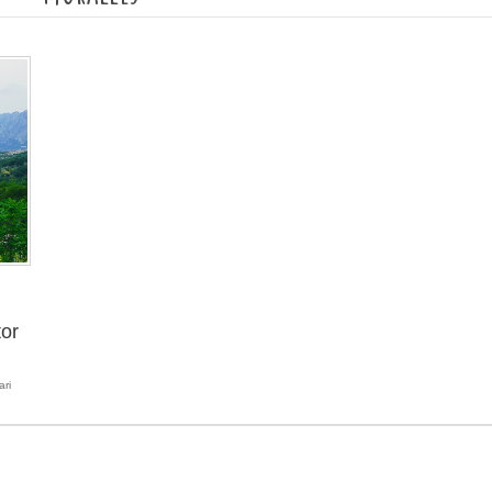
tor
ari