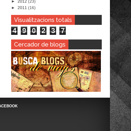
►
2012
(23)
►
2011
(16)
Visualitzacions totals
4
9
0
2
3
7
Cercador de blogs
ACEBOOK