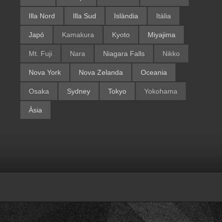
Illa Nord
Illa Sud
Islàndia
Itàlia
Japó
Kamakura
Kyoto
Miyajima
Mt. Fuji
Nara
Niagara Falls
Nikko
Nova York
Nova Zelanda
Oceania
Osaka
Sydney
Tokyo
Yokohama
Àsia