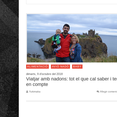
ALIMENTACIÓ
AVIÓ NADÓ
BABY
dimarts, 9 d’octubre del 2018
Viatjar amb nadons: tot el que cal saber i te
en compte
Yukimaka
Afegir coment