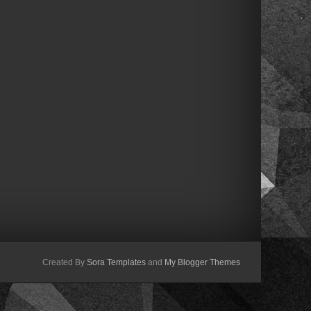
Created By
Sora Templates
and
My Blogger Themes