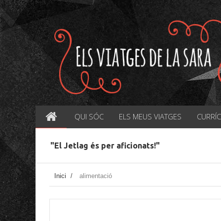
QUI SÓC
ELS MEUS VIATGES
CURRÍ
"El Jetlag és per aficionats!"
Inici
/
alimentació