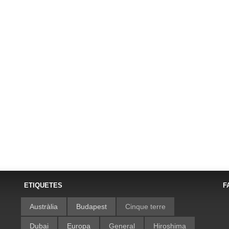
ETIQUETES
F
Austràlia
Budapest
Cinque terre
Dubai
Europa
General
Hiroshima