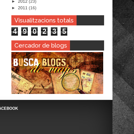
►
2012
(23)
►
2011
(16)
Visualitzacions totals
4
9
0
2
3
5
Cercador de blogs
ACEBOOK