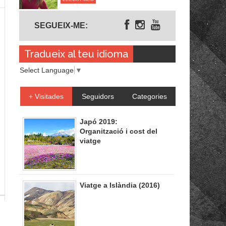
Segueix-me
SEGUEIX-ME:
Tradueix al teu idioma
Select Language
▼
+ Visitades
Seguidors
Categories
Japó 2019:
Organització i cost del
viatge
Viatge a Islàndia (2016)