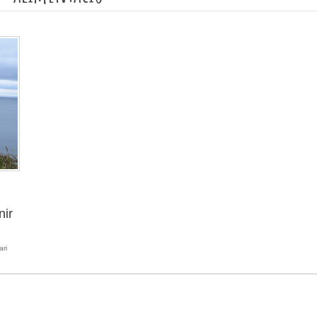
nir
ari