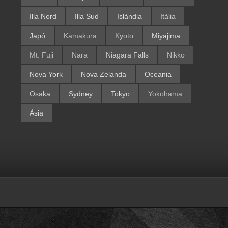
Illa Nord
Illa Sud
Islàndia
Itàlia
Japó
Kamakura
Kyoto
Miyajima
Mt. Fuji
Nara
Niagara Falls
Nikko
Nova York
Nova Zelanda
Oceania
Osaka
Sydney
Tokyo
Yokohama
Àsia