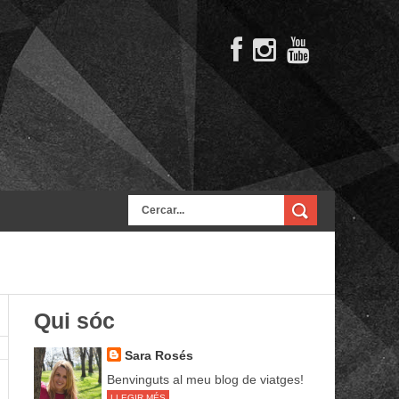
Qui sóc
Sara Rosés
Benvinguts al meu blog de viatges!
LLEGIR MÉS