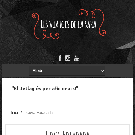
"El Jetlag és per aficionats!"
Inici
/
Cova Foradada
Cova Foradada