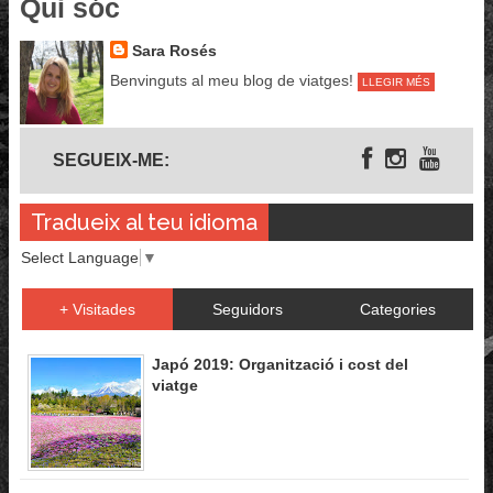
Qui sóc
Sara Rosés
Benvinguts al meu blog de viatges!
LLEGIR MÉS
Segueix-me
SEGUEIX-ME:
Tradueix al teu idioma
Select Language
▼
+ Visitades
Seguidors
Categories
Japó 2019: Organització i cost del
viatge