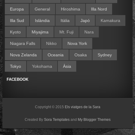
Europa
General
Hiroshima
Illa Nord
Illa Sud
Islàndia
Itàlia
Japó
Kamakura
Kyoto
Miyajima
Mt. Fuji
Nara
Niagara Falls
Nikko
Nova York
Nova Zelanda
Oceania
Osaka
Sydney
Tokyo
Yokohama
Àsia
FACEBOOK
Copyright © 2015
Els viatges de la Sara
Created By
Sora Templates
and
My Blogger Themes