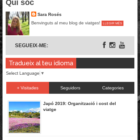
Qui sóc
Sara Rosés
Benvinguts al meu blog de viatges!
LLEGIR MÉS
Segueix-me
SEGUEIX-ME:
Tradueix al teu idioma
Select Language
▼
+ Visitades
Seguidors
Categories
Japó 2019: Organització i cost del
viatge