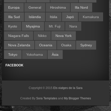
Europa
General
Hiroshima
Illa Nord
Illa Sud
Islàndia
Itàlia
Japó
Kamakura
Kyoto
Miyajima
Mt. Fuji
Nara
Niagara Falls
Nikko
Nova York
Nova Zelanda
Oceania
Osaka
Sydney
Tokyo
Yokohama
Àsia
FACEBOOK
Copyright © 2015
Els viatges de la Sara
Created By
Sora Templates
and
My Blogger Themes