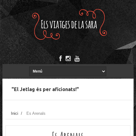
"El Jetlag és per aficionats!"
Inici
/
Es Arenals
Es Arenals