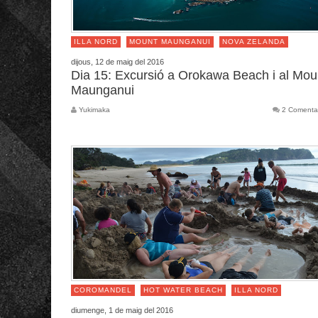
ILLA NORD
MOUNT MAUNGANUI
NOVA ZELANDA
dijous, 12 de maig del 2016
Dia 15: Excursió a Orokawa Beach i al Mou
Maunganui
Yukimaka
2 Comenta
COROMANDEL
HOT WATER BEACH
ILLA NORD
diumenge, 1 de maig del 2016