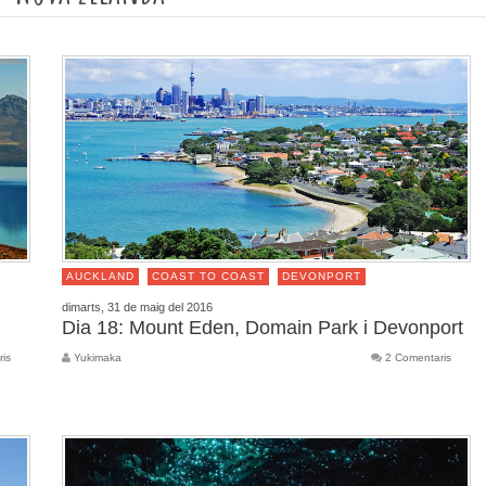
AUCKLAND
COAST TO COAST
DEVONPORT
dimarts, 31 de maig del 2016
Dia 18: Mount Eden, Domain Park i Devonport
ris
Yukimaka
2 Comentaris