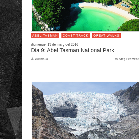
ABEL TASMAN
COAST TRACK
GREAT WALKS
diumenge, 13 de març del 2016
Dia 9: Abel Tasman National Park
Yukimaka
Afegir coment