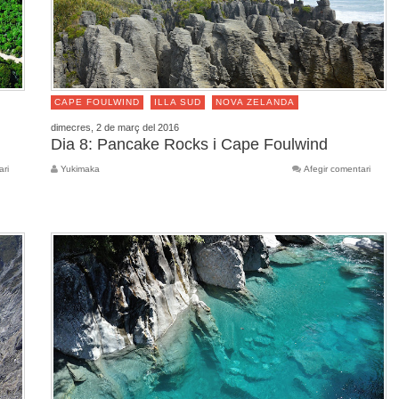
CAPE FOULWIND
ILLA SUD
NOVA ZELANDA
dimecres, 2 de març del 2016
Dia 8: Pancake Rocks i Cape Foulwind
ari
Yukimaka
Afegir comentari