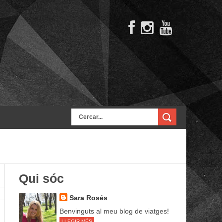
Qui sóc
Sara Rosés
Benvinguts al meu blog de viatges!
LLEGIR MÉS