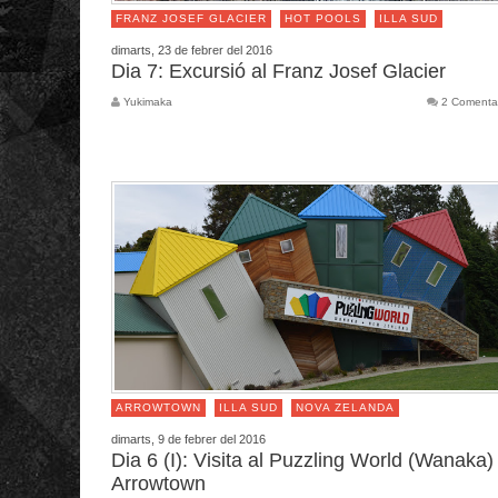
FRANZ JOSEF GLACIER
HOT POOLS
ILLA SUD
dimarts, 23 de febrer del 2016
Dia 7: Excursió al Franz Josef Glacier
Yukimaka
2 Comenta
ARROWTOWN
ILLA SUD
NOVA ZELANDA
dimarts, 9 de febrer del 2016
Dia 6 (I): Visita al Puzzling World (Wanaka) 
Arrowtown