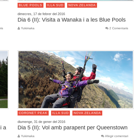
BLUE POOLS
ILLA SUD
NOVA ZELANDA
dimecres, 17 de febrer del 2016
Dia 6 (II): Visita a Wanaka i a les Blue Pools
ris
Yukimaka
2 Comentaris
CORONET PEAK
ILLA SUD
NOVA ZELANDA
diumenge, 31 de gener del 2016
i a
Dia 5 (II): Vol amb parapent per Queenstown
Yukimaka
Afegir comentari