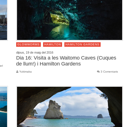
GLOWWORMS
HAMILTON
HAMILTON GARDENS
dijous, 19 de maig del 2016
Dia 16: Visita a les Waitomo Caves (Cuques
de llum!) i Hamilton Gardens
ari
Yukimaka
3 Comentaris