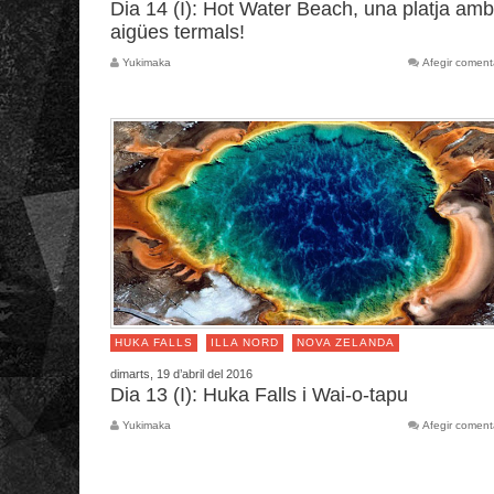
Dia 14 (I): Hot Water Beach, una platja amb
aigües termals!
Yukimaka
Afegir coment
HUKA FALLS
ILLA NORD
NOVA ZELANDA
dimarts, 19 d’abril del 2016
Dia 13 (I): Huka Falls i Wai-o-tapu
Yukimaka
Afegir coment