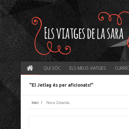
QUI SÓC
ELS MEUS VIATGES
CURRÍ
"El Jetlag és per aficionats!"
Inici
/
Nova Zelanda