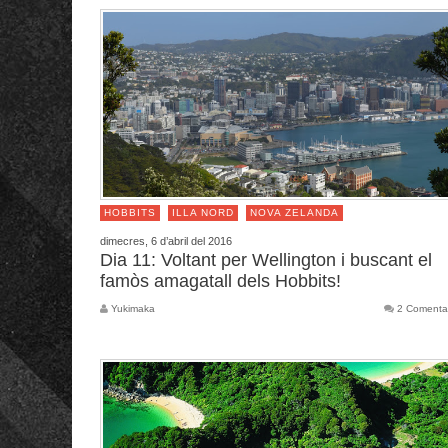
HOBBITS
ILLA NORD
NOVA ZELANDA
dimecres, 6 d’abril del 2016
Dia 11: Voltant per Wellington i buscant el
famòs amagatall dels Hobbits!
Yukimaka
2 Comenta