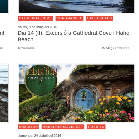
CATHEDRAL COVE
COROMANDEL
HAHEI BEACH
dilluns, 9 de maig del 2016
nt
Dia 14 (II): Excursió a Cathedral Cove i Hahei
Beach
ris
Yukimaka
Afegir comentari
HOBBITON
HOBBITON MOVIE SET
HOBBITS
diumenge, 24 d’abril del 2016