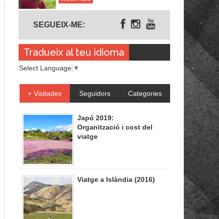
Segueix-me
SEGUEIX-ME:
Tradueix al teu idioma
Select Language
▼
+ Visitades
Seguidors
Categories
Japó 2019:
Organització i cost del
viatge
Viatge a Islàndia (2016)