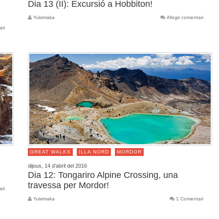
Dia 13 (II): Excursió a Hobbiton!
Yukimaka
Afegir comentari
ari
GREAT WALKS
ILLA NORD
MORDOR
dijous, 14 d’abril del 2016
Dia 12: Tongariro Alpine Crossing, una
travessa per Mordor!
ari
Yukimaka
1 Comentari