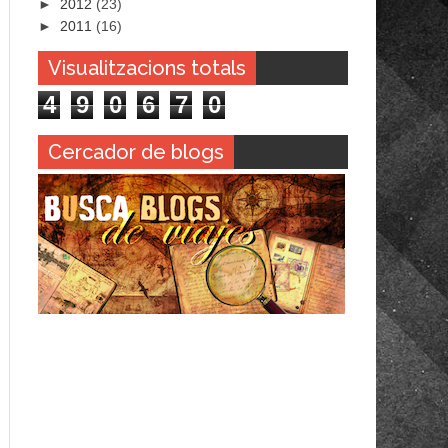
►
2012
(23)
►
2011
(16)
Visualitzacions totals
4
9
0
6
7
0
Cercador de blogs