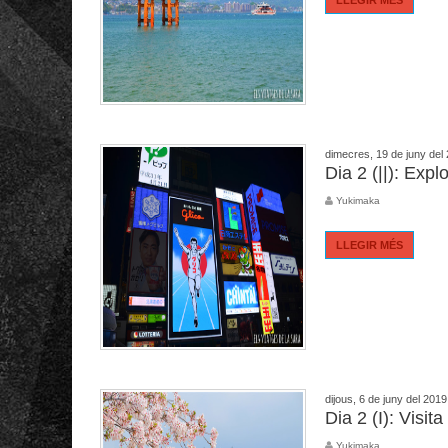
dimecres, 19 de juny del
Dia 2 (||): Exp
Yukimaka
LLEGIR MÉS
dijous, 6 de juny del 2019
Dia 2 (I): Visita
Yukimaka