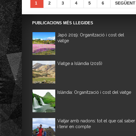
1
2
3
4
5
6
SEGÜENT
PUBLICACIONS MÉS LLEGIDES
Japó 2019: Organització i cost del
viatge
Viatge a Islàndia (2016)
Islàndia: Organització i cost del viatge
Viatjar amb nadons: tot el que cal saber
i tenir en compte