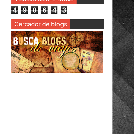
4
9
0
6
4
3
Cercador de blogs