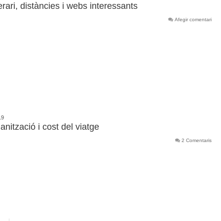
erari, distàncies i webs interessants
Afegir comentari
19
nització i cost del viatge
2 Comentaris