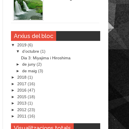
Arxius del bloc
▼
2019
(6)
▼
d’octubre
(1)
Dia 3: Miyajima i Hiroshima
►
de juny
(2)
►
de maig
(3)
►
2018
(1)
►
2017
(16)
►
2016
(47)
►
2015
(18)
►
2013
(1)
►
2012
(23)
►
2011
(16)
Visualitzacions totals