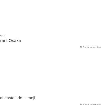
 2019
lorant Osaka
Afegir comentari
 al castell de Himeji
Afegir comentari