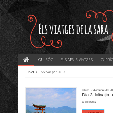
QUI SÓC
ELS MEUS VIATGES
CURRÍ
Inici
/
Arxivar per 2019
dilluns, 7 d’octubre del 2
Dia 3: Miyajima
Yukimaka
LLEGIR MÉS