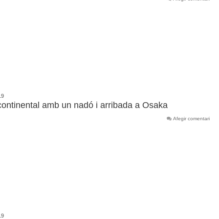
19
rcontinental amb un nadó i arribada a Osaka
Afegir comentari
19