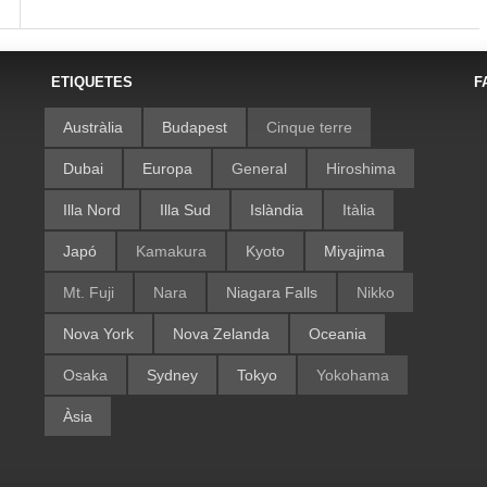
ETIQUETES
F
Austràlia
Budapest
Cinque terre
Dubai
Europa
General
Hiroshima
Illa Nord
Illa Sud
Islàndia
Itàlia
Japó
Kamakura
Kyoto
Miyajima
Mt. Fuji
Nara
Niagara Falls
Nikko
Nova York
Nova Zelanda
Oceania
Osaka
Sydney
Tokyo
Yokohama
Àsia