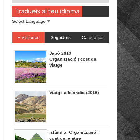
Tradueix al teu idioma
Select Language
▼
+ Visitades
Seguidors
Categories
Japó 2019:
Organització i cost del
viatge
Viatge a Islàndia (2016)
Islàndia: Organització i
cost del viatge