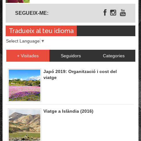
Segueix-me
SEGUEIX-ME:
Tradueix al teu idioma
Select Language
▼
+ Visitades
Seguidors
Categories
Japó 2019: Organització i cost del
viatge
Viatge a Islàndia (2016)