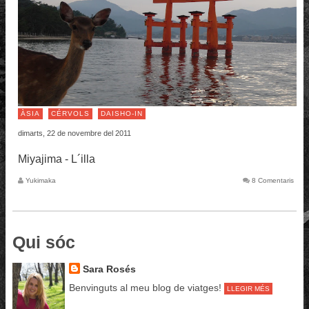
ÀSIA
CÉRVOLS
DAISHO-IN
dimarts, 22 de novembre del 2011
Miyajima - L´illa
Yukimaka
8 Comentaris
Qui sóc
Sara Rosés
Benvinguts al meu blog de viatges!
LLEGIR MÉS