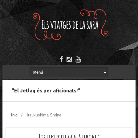
"El Jetlag és per aficionats!"
Inici
/
Itsukushima Shrine
Itsukushima Shrine