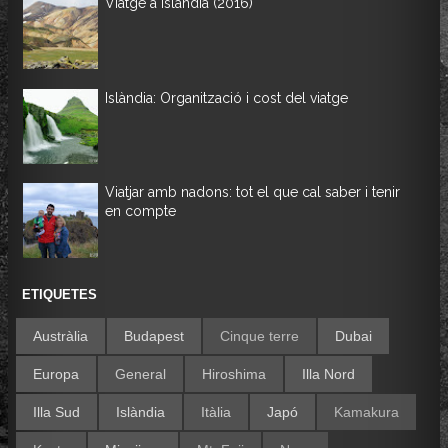
Viatge a Islàndia (2016)
Islàndia: Organització i cost del viatge
Viatjar amb nadons: tot el que cal saber i tenir
en compte
ETIQUETES
Austràlia
Budapest
Cinque terre
Dubai
Europa
General
Hiroshima
Illa Nord
Illa Sud
Islàndia
Itàlia
Japó
Kamakura