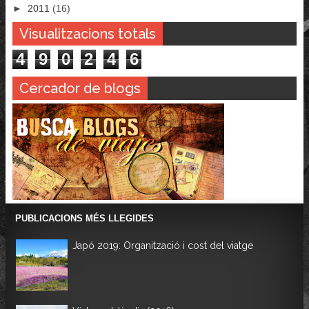
►
2011
(16)
Visualitzacions totals
4
9
0
2
4
6
Cercador de blogs
PUBLICACIONS MÉS LLEGIDES
Japó 2019: Organització i cost del viatge