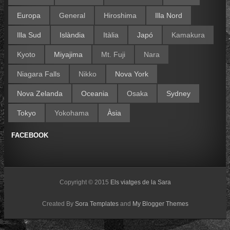
Europa
General
Hiroshima
Illa Nord
Illa Sud
Islàndia
Itàlia
Japó
Kamakura
Kyoto
Miyajima
Mt. Fuji
Nara
Niagara Falls
Nikko
Nova York
Nova Zelanda
Oceania
Osaka
Sydney
Tokyo
Yokohama
Àsia
FACEBOOK
Copyright © 2015
Els viatges de la Sara
Created By
Sora Templates
and
My Blogger Themes