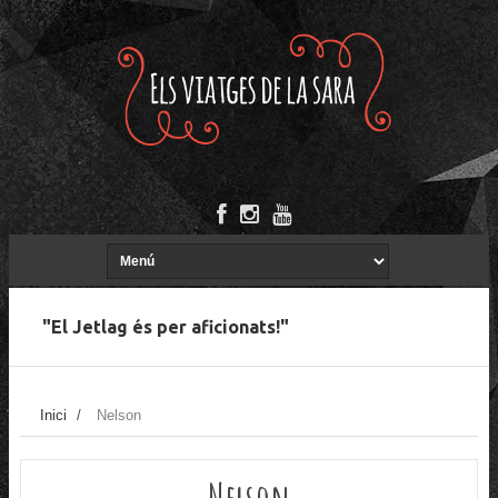
"El Jetlag és per aficionats!"
Inici
/
Nelson
Nelson