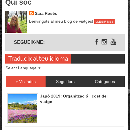
Qui sóc
Sara Rosés
Benvinguts al meu blog de viatges!
LLEGIR MÉS
Segueix-me
SEGUEIX-ME:
Tradueix al teu idioma
Select Language
▼
+ Visitades
Seguidors
Categories
Japó 2019: Organització i cost del
viatge