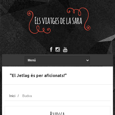
"El Jetlag és per aficionats!"
Inici
/
Budva
Budva