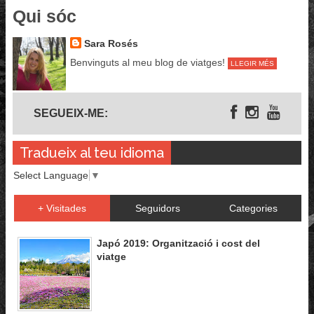
Qui sóc
Sara Rosés
Benvinguts al meu blog de viatges!
LLEGIR MÉS
Segueix-me
SEGUEIX-ME:
Tradueix al teu idioma
Select Language
▼
+ Visitades
Seguidors
Categories
Japó 2019: Organització i cost del
viatge