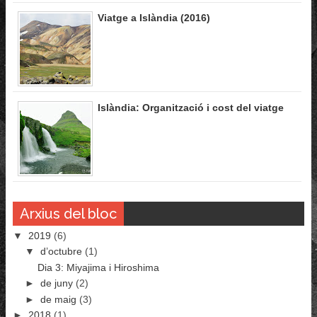
Viatge a Islàndia (2016)
Islàndia: Organització i cost del viatge
Arxius del bloc
▼
2019
(6)
▼
d’octubre
(1)
Dia 3: Miyajima i Hiroshima
►
de juny
(2)
►
de maig
(3)
►
2018
(1)