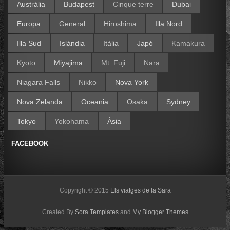
Austràlia
Budapest
Cinque terre
Dubai
Europa
General
Hiroshima
Illa Nord
Illa Sud
Islàndia
Itàlia
Japó
Kamakura
Kyoto
Miyajima
Mt. Fuji
Nara
Niagara Falls
Nikko
Nova York
Nova Zelanda
Oceania
Osaka
Sydney
Tokyo
Yokohama
Àsia
FACEBOOK
Copyright © 2015
Els viatges de la Sara
Created By
Sora Templates
and
My Blogger Themes