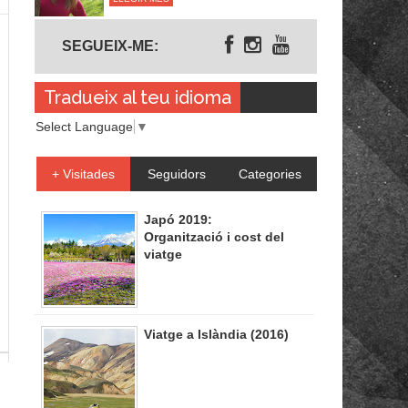
Segueix-me
SEGUEIX-ME:
Tradueix al teu idioma
Select Language
▼
+ Visitades
Seguidors
Categories
Japó 2019:
Organització i cost del
viatge
Viatge a Islàndia (2016)