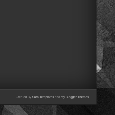
Created By
Sora Templates
and
My Blogger Themes