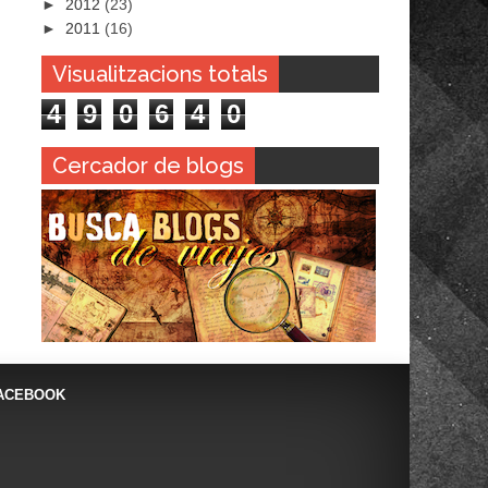
►
2012
(23)
►
2011
(16)
Visualitzacions totals
4
9
0
6
4
0
Cercador de blogs
ACEBOOK