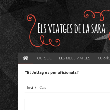
QUI SÓC
ELS MEUS VIATGES
CURRÍ
"El Jetlag és per aficionats!"
Inici
/
Cats