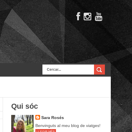
Qui sóc
Sara Rosés
Benvinguts al meu blog de viatges!
LLEGIR MÉS