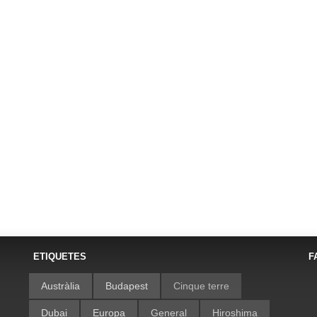
ETIQUETES
F
Austràlia
Budapest
Cinque terre
Dubai
Europa
General
Hiroshima