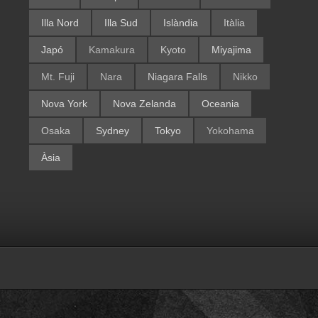
Illa Nord
Illa Sud
Islàndia
Itàlia
Japó
Kamakura
Kyoto
Miyajima
Mt. Fuji
Nara
Niagara Falls
Nikko
Nova York
Nova Zelanda
Oceania
Osaka
Sydney
Tokyo
Yokohama
Àsia