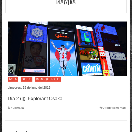
ÀSIA
BEBE
DON QUIJOTE
dimecres, 19 de juny del 2019
Dia 2 (||): Explorant Osaka
Yukimaka
Afegir comentari