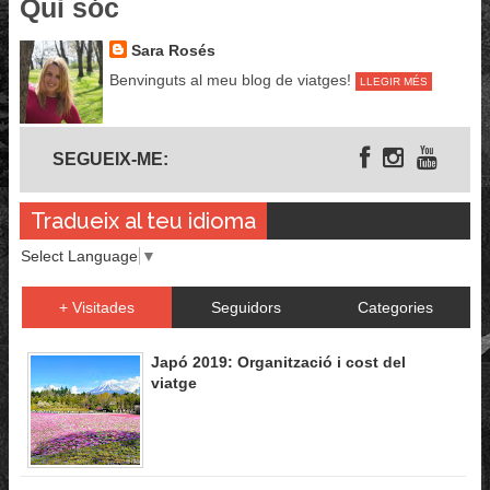
Qui sóc
Sara Rosés
Benvinguts al meu blog de viatges!
LLEGIR MÉS
Segueix-me
SEGUEIX-ME:
Tradueix al teu idioma
Select Language
▼
+ Visitades
Seguidors
Categories
Japó 2019: Organització i cost del
viatge