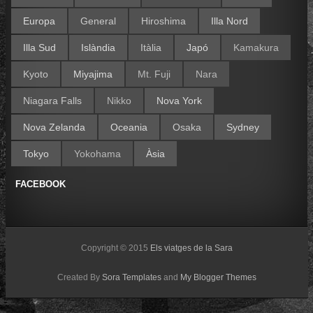
Europa
General
Hiroshima
Illa Nord
Illa Sud
Islàndia
Itàlia
Japó
Kamakura
Kyoto
Miyajima
Mt. Fuji
Nara
Niagara Falls
Nikko
Nova York
Nova Zelanda
Oceania
Osaka
Sydney
Tokyo
Yokohama
Àsia
FACEBOOK
Copyright © 2015
Els viatges de la Sara
Created By
Sora Templates
and
My Blogger Themes