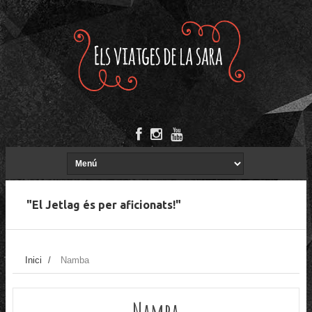
"El Jetlag és per aficionats!"
Inici
/
Namba
Namba