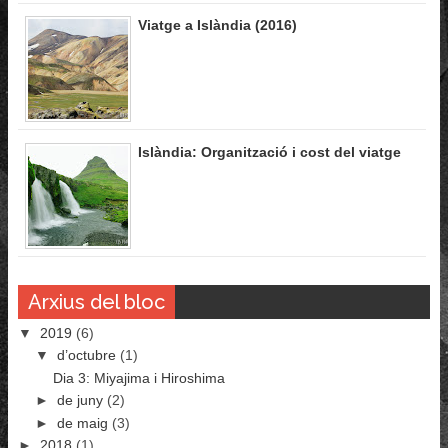
Viatge a Islàndia (2016)
Islàndia: Organització i cost del viatge
Arxius del bloc
▼
2019
(6)
▼
d’octubre
(1)
Dia 3: Miyajima i Hiroshima
►
de juny
(2)
►
de maig
(3)
►
2018
(1)