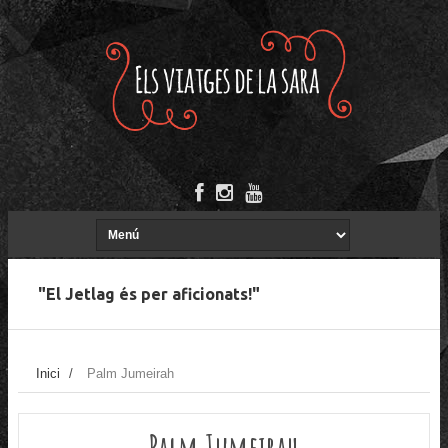
"El Jetlag és per aficionats!"
Inici
/
Palm Jumeirah
Palm Jumeirah