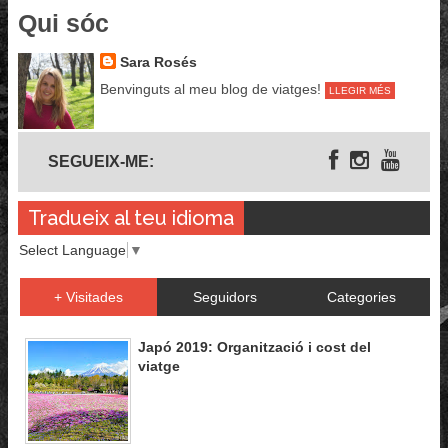
Qui sóc
Sara Rosés
Benvinguts al meu blog de viatges!
LLEGIR MÉS
Segueix-me
SEGUEIX-ME:
Tradueix al teu idioma
Select Language
▼
+ Visitades
Seguidors
Categories
Japó 2019: Organització i cost del
viatge