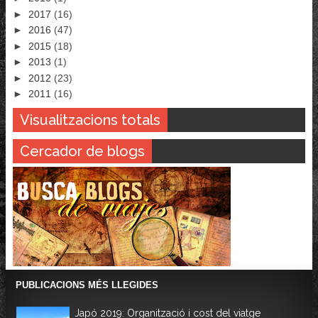
►
2017
(16)
►
2016
(47)
►
2015
(18)
►
2013
(1)
►
2012
(23)
►
2011
(16)
Visualitzacions totals
Cercador de blogs
PUBLICACIONS MÉS LLEGIDES
Japó 2019: Organització i cost del viatge