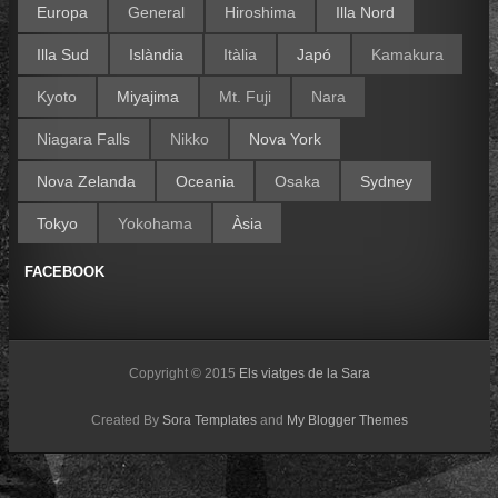
Europa
General
Hiroshima
Illa Nord
Illa Sud
Islàndia
Itàlia
Japó
Kamakura
Kyoto
Miyajima
Mt. Fuji
Nara
Niagara Falls
Nikko
Nova York
Nova Zelanda
Oceania
Osaka
Sydney
Tokyo
Yokohama
Àsia
FACEBOOK
Copyright © 2015
Els viatges de la Sara
Created By
Sora Templates
and
My Blogger Themes