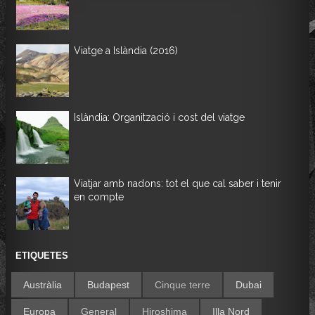
Viatge a Islàndia (2016)
Islàndia: Organització i cost del viatge
Viatjar amb nadons: tot el que cal saber i tenir
en compte
ETIQUETES
Austràlia
Budapest
Cinque terre
Dubai
Europa
General
Hiroshima
Illa Nord