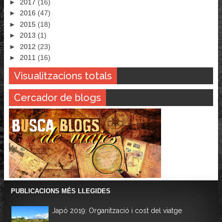
►
2017
(16)
►
2016
(47)
►
2015
(18)
►
2013
(1)
►
2012
(23)
►
2011
(16)
Visualitzacions totals
Cercador de blogs
PUBLICACIONS MÉS LLEGIDES
Japó 2019: Organització i cost del viatge