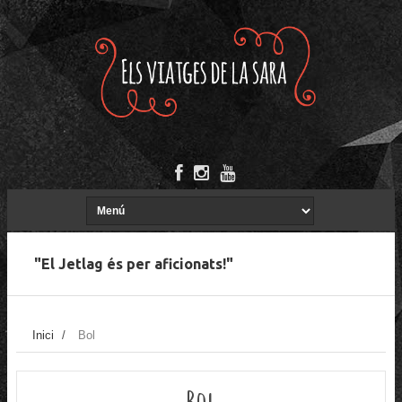
"El Jetlag és per aficionats!"
Inici
/
Bol
Bol