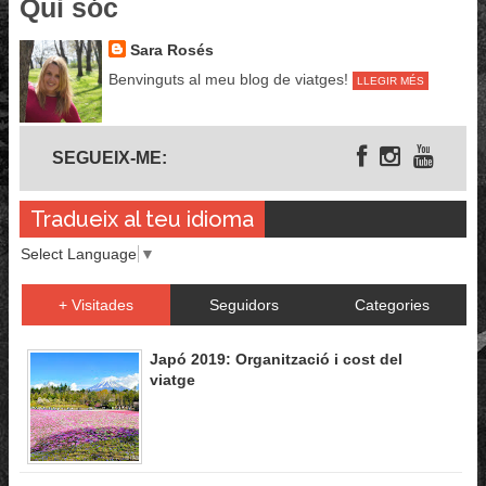
Qui sóc
Sara Rosés
Benvinguts al meu blog de viatges!
LLEGIR MÉS
Segueix-me
SEGUEIX-ME:
Tradueix al teu idioma
Select Language
▼
+ Visitades
Seguidors
Categories
Japó 2019: Organització i cost del
viatge