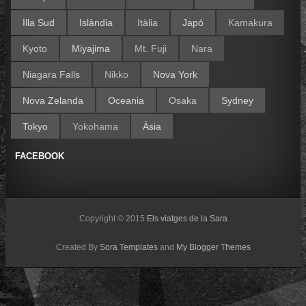
Illa Sud
Islàndia
Itàlia
Japó
Kamakura
Kyoto
Miyajima
Mt. Fuji
Nara
Niagara Falls
Nikko
Nova York
Nova Zelanda
Oceania
Osaka
Sydney
Tokyo
Yokohama
Àsia
FACEBOOK
Copyright © 2015
Els viatges de la Sara
Created By
Sora Templates
and
My Blogger Themes