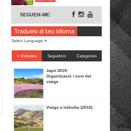
Segueix-me
SEGUEIX-ME:
Tradueix al teu idioma
Select Language
▼
+ Visitades
Seguidors
Categories
Japó 2019:
Organització i cost del
viatge
Viatge a Islàndia (2016)