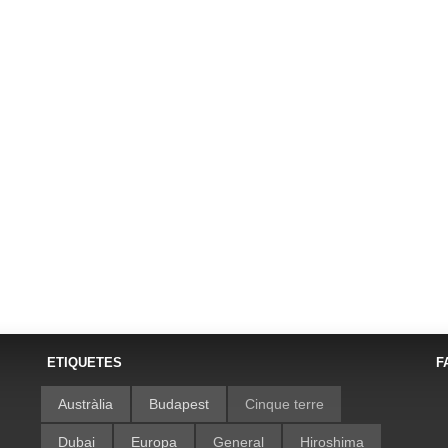
ETIQUETES
F
Austràlia
Budapest
Cinque terre
Dubai
Europa
General
Hiroshima