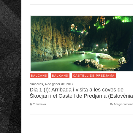
BALCANS
BALKANS
CASTELL DE PREDJAMA
dimecres, 4 de gener del 2017
Dia 1 (I): Arribada i visita a les coves de
Škocjan i el Castell de Predjama (Eslovènia
Yukimaka
Afegir coment