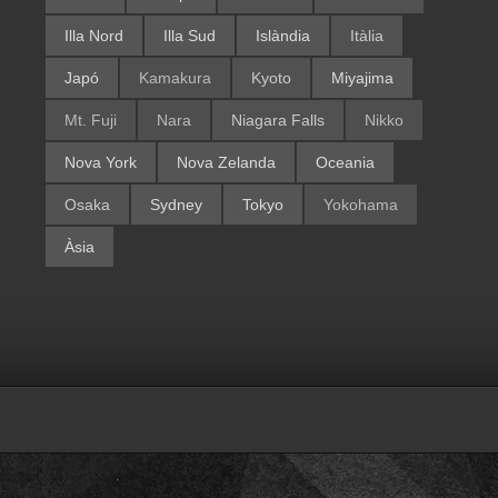
Illa Nord
Illa Sud
Islàndia
Itàlia
Japó
Kamakura
Kyoto
Miyajima
Mt. Fuji
Nara
Niagara Falls
Nikko
Nova York
Nova Zelanda
Oceania
Osaka
Sydney
Tokyo
Yokohama
Àsia