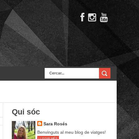
Qui sóc
Sara Rosés
Benvinguts al meu blog de viatges!
LLEGIR MÉS