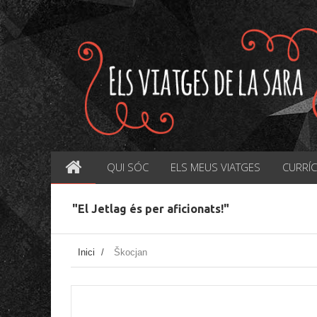
QUI SÓC
ELS MEUS VIATGES
CURRÍ
"El Jetlag és per aficionats!"
Inici
/
Škocjan