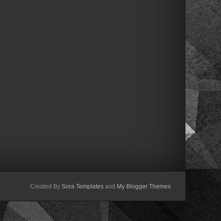
Created By
Sora Templates
and
My Blogger Themes