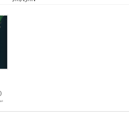
)
ari