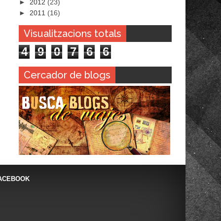
►
2012
(23)
►
2011
(16)
Visualitzacions totals
4
9
0
7
6
6
Cercador de blogs
ACEBOOK