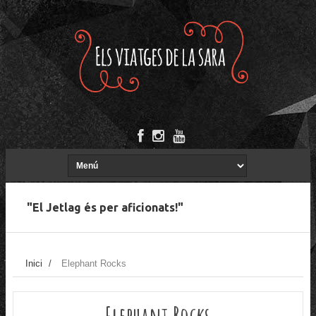
"El Jetlag és per aficionats!"
Inici
/
Elephant Rocks
Elephant Rocks