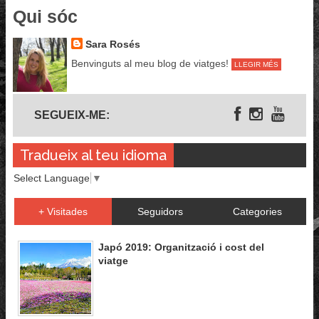
Qui sóc
Sara Rosés
Benvinguts al meu blog de viatges!
LLEGIR MÉS
Segueix-me
SEGUEIX-ME:
Tradueix al teu idioma
Select Language
▼
+ Visitades
Seguidors
Categories
Japó 2019: Organització i cost del
viatge