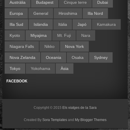
Austràlia
Budapest
Cinque terre
Dubai
Europa
General
Hiroshima
Illa Nord
Illa Sud
Islàndia
Itàlia
Japó
Kamakura
Kyoto
Miyajima
Mt. Fuji
Nara
Niagara Falls
Nikko
Nova York
Nova Zelanda
Oceania
Osaka
Sydney
Tokyo
Yokohama
Àsia
FACEBOOK
Copyright © 2015
Els viatges de la Sara
Created By
Sora Templates
and
My Blogger Themes