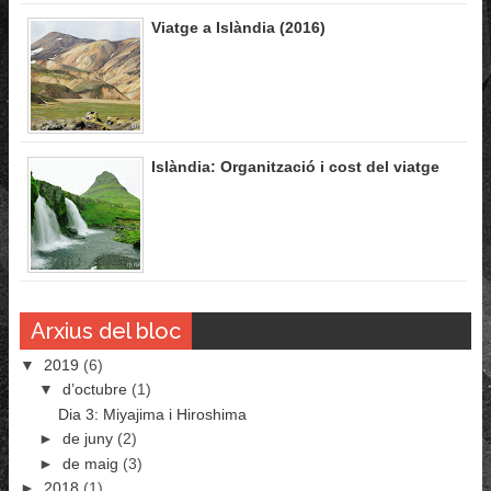
Viatge a Islàndia (2016)
Islàndia: Organització i cost del viatge
Arxius del bloc
▼
2019
(6)
▼
d’octubre
(1)
Dia 3: Miyajima i Hiroshima
►
de juny
(2)
►
de maig
(3)
►
2018
(1)