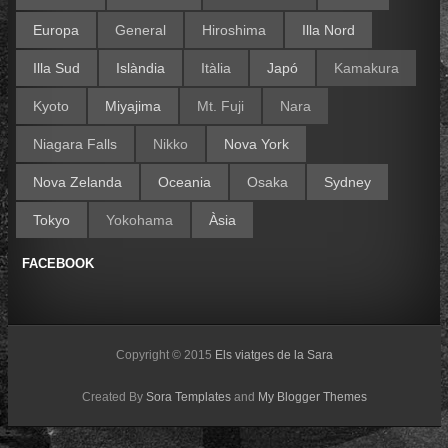
Europa
General
Hiroshima
Illa Nord
Illa Sud
Islàndia
Itàlia
Japó
Kamakura
Kyoto
Miyajima
Mt. Fuji
Nara
Niagara Falls
Nikko
Nova York
Nova Zelanda
Oceania
Osaka
Sydney
Tokyo
Yokohama
Àsia
FACEBOOK
Copyright © 2015
Els viatges de la Sara
Created By
Sora Templates
and
My Blogger Themes