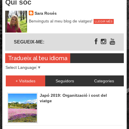
Qui sóc
Sara Rosés
Benvinguts al meu blog de viatges!
LLEGIR MÉS
Segueix-me
SEGUEIX-ME:
Tradueix al teu idioma
Select Language
▼
+ Visitades
Seguidors
Categories
Japó 2019: Organització i cost del
viatge