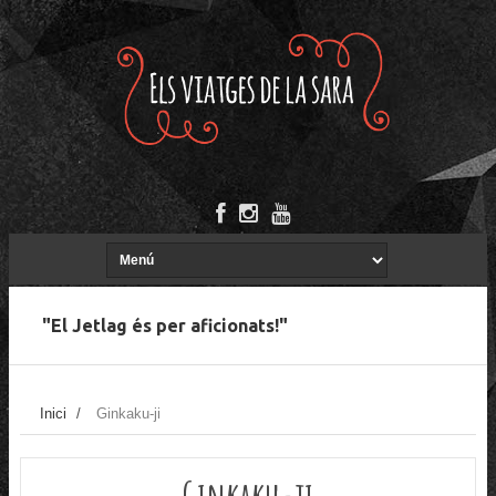
"El Jetlag és per aficionats!"
Inici
/
Ginkaku-ji
Ginkaku-ji