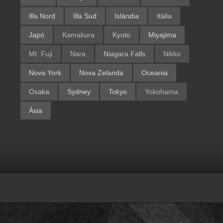
Illa Nord
Illa Sud
Islàndia
Itàlia
Japó
Kamakura
Kyoto
Miyajima
Mt. Fuji
Nara
Niagara Falls
Nikko
Nova York
Nova Zelanda
Oceania
Osaka
Sydney
Tokyo
Yokohama
Àsia