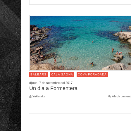
BALEARS
CALA SAONA
COVA FORADADA
dijous, 7 de setembre del 2017
Un dia a Formentera
Yukimaka
Afegir coment