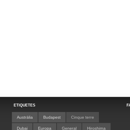
ETIQUETES
F
Austràlia
Budapest
Cinque terre
Dubai
Europa
General
Hiroshima