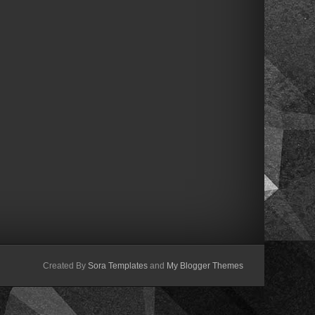
Created By
Sora Templates
and
My Blogger Themes