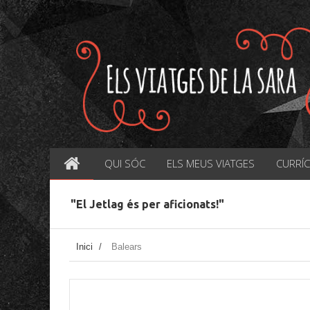
QUI SÓC
ELS MEUS VIATGES
CURRÍ
"El Jetlag és per aficionats!"
Inici
/
Balears