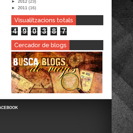
►
2012
(23)
►
2011
(16)
Visualitzacions totals
4
9
0
3
8
7
Cercador de blogs
ACEBOOK