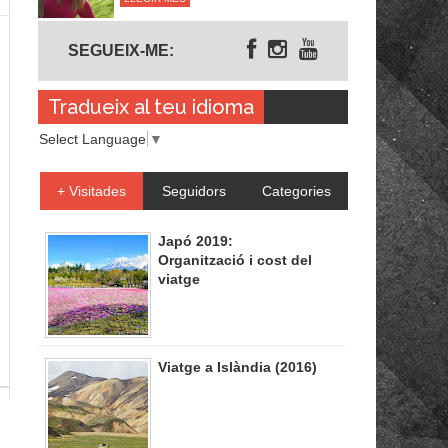
Segueix-me
SEGUEIX-ME:
Tradueix al teu idioma
Select Language
▼
+ Visitades
Seguidors
Categories
Japó 2019:
Organització i cost del
viatge
Viatge a Islàndia (2016)