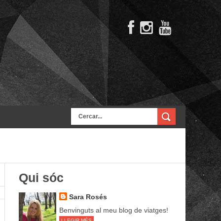
Qui sóc
Sara Rosés
Benvinguts al meu blog de viatges!
LLEGIR MÉS