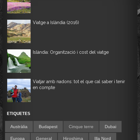
Viatge a Islàndia (2016)
Islàndia: Organització i cost del viatge
Viatjar amb nadons: tot el que cal saber i tenir
en compte
ETIQUETES
Austràlia
Budapest
Cinque terre
Dubai
Europa
General
Hiroshima
Illa Nord