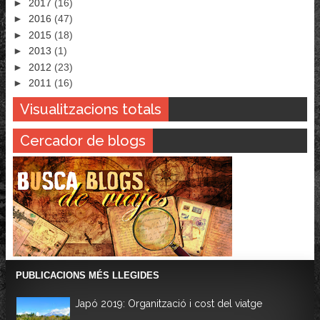
►
2017
(16)
►
2016
(47)
►
2015
(18)
►
2013
(1)
►
2012
(23)
►
2011
(16)
Visualitzacions totals
Cercador de blogs
PUBLICACIONS MÉS LLEGIDES
Japó 2019: Organització i cost del viatge