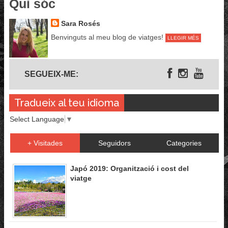
Qui sóc
Sara Rosés
Benvinguts al meu blog de viatges!
LLEGIR MÉS
Segueix-me
SEGUEIX-ME:
Tradueix al teu idioma
Select Language
▼
+ Visitades
Seguidors
Categories
Japó 2019: Organització i cost del
viatge