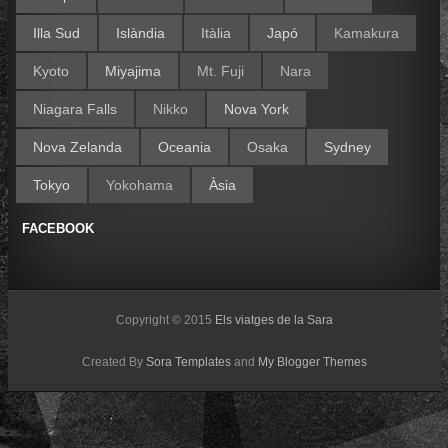
Illa Sud
Islàndia
Itàlia
Japó
Kamakura
Kyoto
Miyajima
Mt. Fuji
Nara
Niagara Falls
Nikko
Nova York
Nova Zelanda
Oceania
Osaka
Sydney
Tokyo
Yokohama
Àsia
FACEBOOK
Copyright © 2015
Els viatges de la Sara
Created By
Sora Templates
and
My Blogger Themes