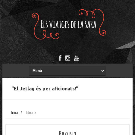
"El Jetlag és per aficionats!"
Inici
/
Bronx
Bronx