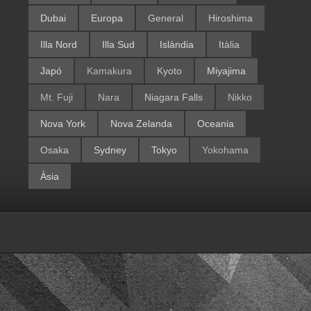
Dubai
Europa
General
Hiroshima
Illa Nord
Illa Sud
Islàndia
Itàlia
Japó
Kamakura
Kyoto
Miyajima
Mt. Fuji
Nara
Niagara Falls
Nikko
Nova York
Nova Zelanda
Oceania
Osaka
Sydney
Tokyo
Yokohama
Àsia