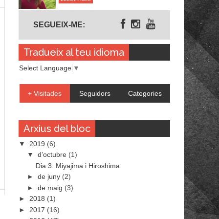
Segueix-me
SEGUEIX-ME:
Tradueix al teu idioma
Select Language
▼
+ Visitades
Seguidors
Categories
Arxius del bloc
▼
2019
(6)
▼
d’octubre
(1)
Dia 3: Miyajima i Hiroshima
►
de juny
(2)
►
de maig
(3)
►
2018
(1)
►
2017
(16)