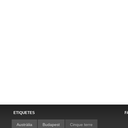
ETIQUETES
F
Austràlia
Budapest
Cinque terre