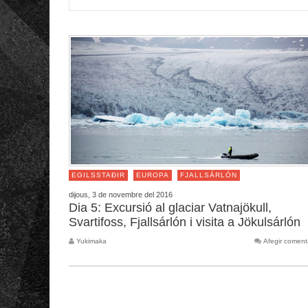
EGILSSTAÐIR
EUROPA
FJALLSÁRLÓN
dijous, 3 de novembre del 2016
Dia 5: Excursió al glaciar Vatnajökull,
Svartifoss, Fjallsárlón i visita a Jökulsárlón
Yukimaka
Afegir coment