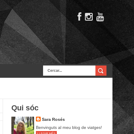
Qui sóc
Sara Rosés
Benvinguts al meu blog de viatges!
LLEGIR MÉS