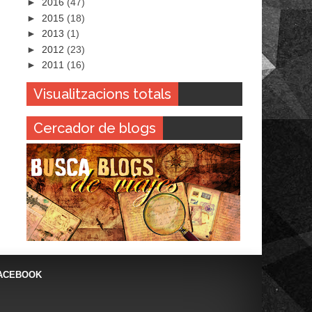
►
2016
(47)
►
2015
(18)
►
2013
(1)
►
2012
(23)
►
2011
(16)
Visualitzacions totals
Cercador de blogs
ACEBOOK