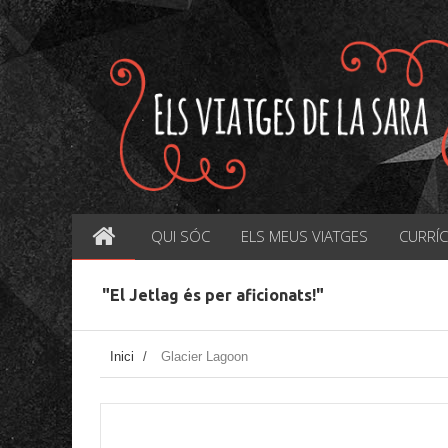
QUI SÓC
ELS MEUS VIATGES
CURRÍ
"El Jetlag és per aficionats!"
Inici
/
Glacier Lagoon