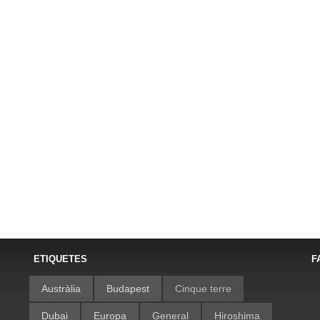
ETIQUETES
F
Austràlia
Budapest
Cinque terre
Dubai
Europa
General
Hiroshima