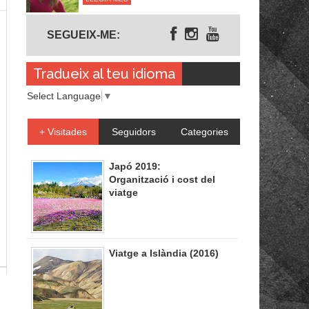
Segueix-me
SEGUEIX-ME:
Tradueix al teu idioma
Select Language
▼
+ Visitades
Seguidors
Categories
Japó 2019:
Organització i cost del
viatge
Viatge a Islàndia (2016)