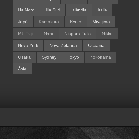
Illa Nord
Illa Sud
Islàndia
Itàlia
Japó
Kamakura
Kyoto
Miyajima
Mt. Fuji
Nara
Niagara Falls
Nikko
Nova York
Nova Zelanda
Oceania
Osaka
Sydney
Tokyo
Yokohama
Àsia