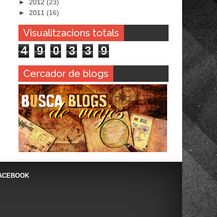
►
2012
(23)
►
2011
(16)
Visualitzacions totals
4
9
0
3
3
9
Cercador de blogs
ACEBOOK