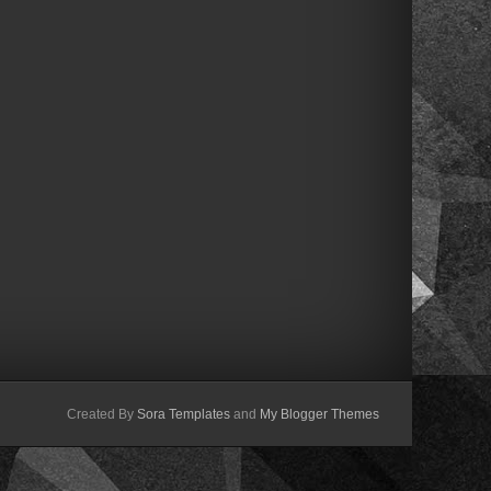
Created By
Sora Templates
and
My Blogger Themes