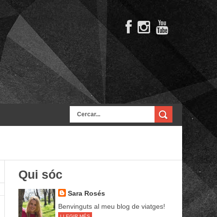
Qui sóc
Sara Rosés
Benvinguts al meu blog de viatges!
LLEGIR MÉS