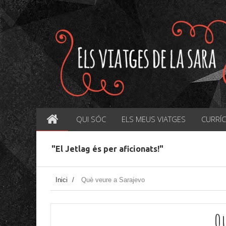
QUI SÓC
ELS MEUS VIATGES
CURRÍ
"El Jetlag és per aficionats!"
Inici
/
Què veure a Sarajevo
Qu