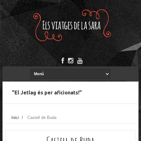
"El Jetlag és per aficionats!"
Inici
/
Castell de Buda
Castell de Buda