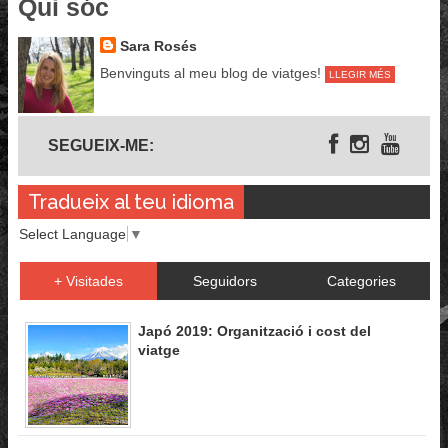
Qui sóc
Sara Rosés
Benvinguts al meu blog de viatges!
LLEGIR MÉS
Segueix-me
SEGUEIX-ME:
Tradueix al teu idioma
Select Language
▼
+ Visitades
Seguidors
Categories
Japó 2019: Organització i cost del
viatge