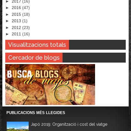
►
2017
(16)
►
2016
(47)
►
2015
(18)
►
2013
(1)
►
2012
(23)
►
2011
(16)
Visualitzacions totals
Cercador de blogs
PUBLICACIONS MÉS LLEGIDES
Japó 2019: Organització i cost del viatge