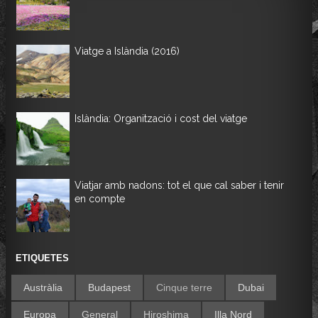
Viatge a Islàndia (2016)
Islàndia: Organització i cost del viatge
Viatjar amb nadons: tot el que cal saber i tenir
en compte
ETIQUETES
Austràlia
Budapest
Cinque terre
Dubai
Europa
General
Hiroshima
Illa Nord