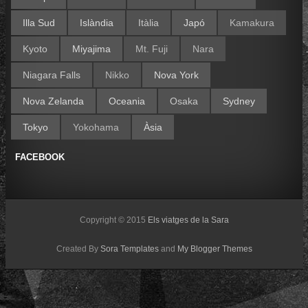
Illa Sud
Islàndia
Itàlia
Japó
Kamakura
Kyoto
Miyajima
Mt. Fuji
Nara
Niagara Falls
Nikko
Nova York
Nova Zelanda
Oceania
Osaka
Sydney
Tokyo
Yokohama
Àsia
FACEBOOK
Copyright © 2015
Els viatges de la Sara
Created By
Sora Templates
and
My Blogger Themes