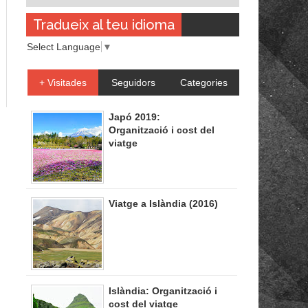
Tradueix al teu idioma
Select Language
▼
+ Visitades
Seguidors
Categories
Japó 2019:
Organització i cost del
viatge
Viatge a Islàndia (2016)
Islàndia: Organització i
cost del viatge