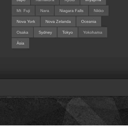
Mt. Fuji
Nara
Niagara Falls
Nikko
Nova York
Nova Zelanda
Oceania
Osaka
Sydney
Tokyo
Yokohama
Àsia