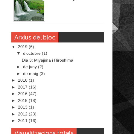
Arxius del bloc
▼
2019
(6)
▼
d’octubre
(1)
Dia 3: Miyajima i Hiroshima
►
de juny
(2)
►
de maig
(3)
►
2018
(1)
►
2017
(16)
►
2016
(47)
►
2015
(18)
►
2013
(1)
►
2012
(23)
►
2011
(16)
Visualitzacions totals