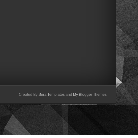
Created By
Sora Templates
and
My Blogger Themes