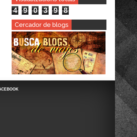
4
9
0
3
9
8
Cercador de blogs
ACEBOOK