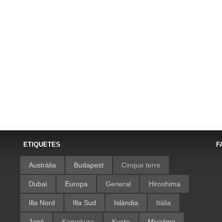
ETIQUETES
F
Austràlia
Budapest
Cinque terre
Dubai
Europa
General
Hiroshima
Illa Nord
Illa Sud
Islàndia
Itàlia
Japó
Kamakura
Kyoto
Miyajima