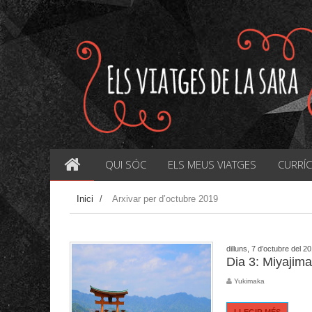
QUI SÓC
ELS MEUS VIATGES
CURRÍ
Inici
/
Arxivar per d’octubre 2019
dilluns, 7 d’octubre del 2
Dia 3: Miyajima
Yukimaka
LLEGIR MÉS