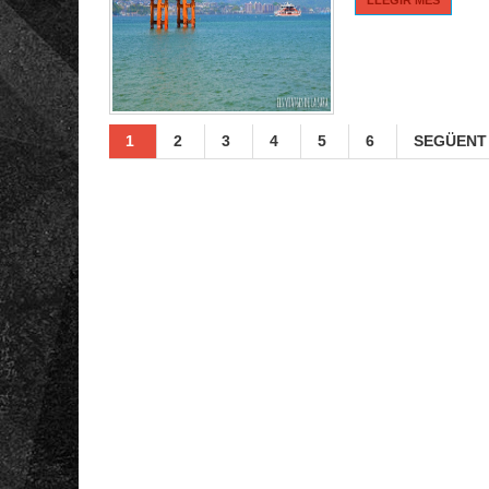
1
2
3
4
5
6
SEGÜENT