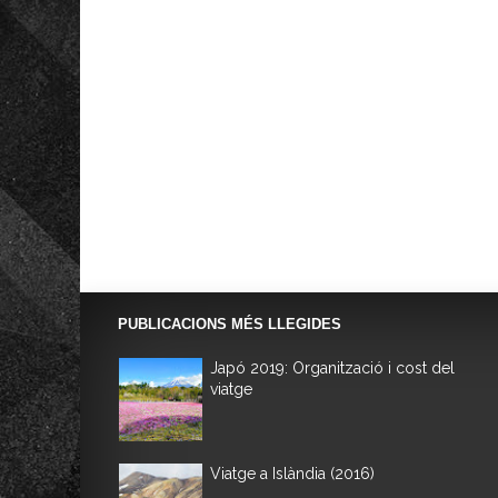
PUBLICACIONS MÉS LLEGIDES
Japó 2019: Organització i cost del
viatge
Viatge a Islàndia (2016)