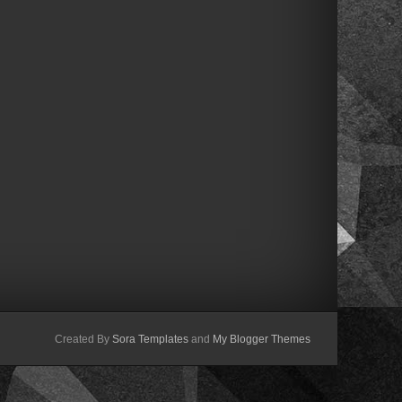
Created By
Sora Templates
and
My Blogger Themes