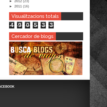
►
2012
(23)
►
2011
(16)
Visualitzacions totals
4
9
0
5
3
3
Cercador de blogs
ACEBOOK