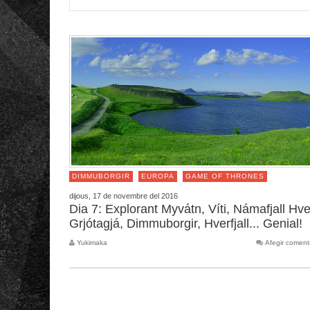
DIMMUBORGIR
EUROPA
GAME OF THRONES
dijous, 17 de novembre del 2016
Dia 7: Explorant Myvátn, Víti, Námafjall Hver
Grjótagjá, Dimmuborgir, Hverfjall... Genial!
Yukimaka
Afegir coment