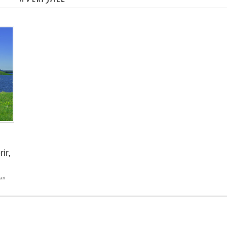
ir,
ari