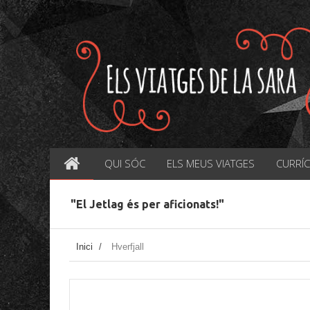
QUI SÓC
ELS MEUS VIATGES
CURRÍ
"El Jetlag és per aficionats!"
Inici
/
Hverfjall