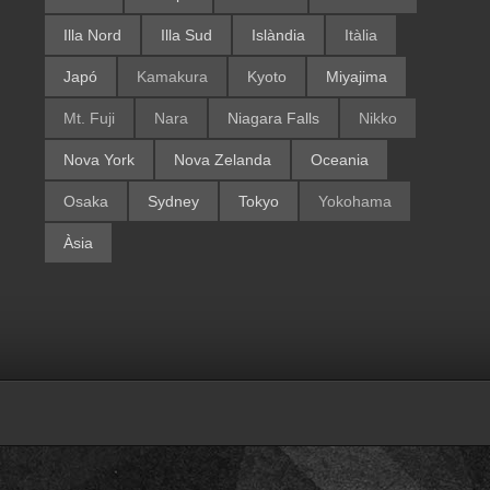
Illa Nord
Illa Sud
Islàndia
Itàlia
Japó
Kamakura
Kyoto
Miyajima
Mt. Fuji
Nara
Niagara Falls
Nikko
Nova York
Nova Zelanda
Oceania
Osaka
Sydney
Tokyo
Yokohama
Àsia