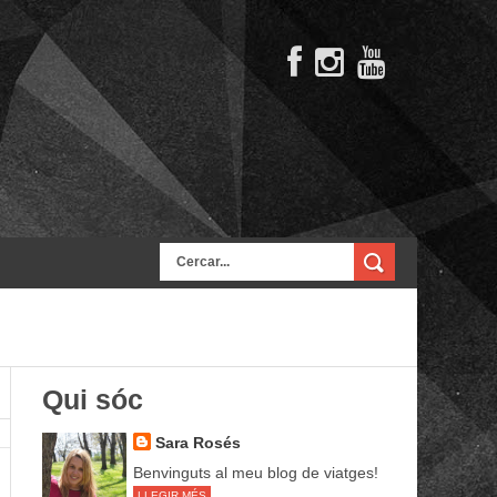
Qui sóc
Sara Rosés
Benvinguts al meu blog de viatges!
LLEGIR MÉS