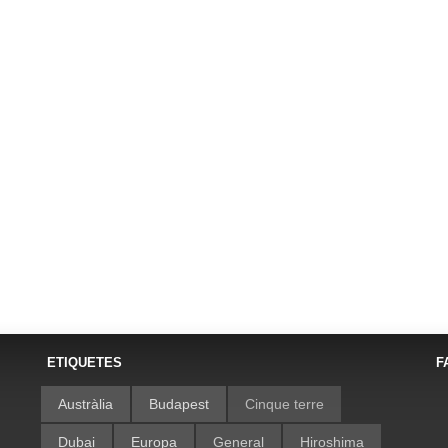
ETIQUETES
F
Austràlia
Budapest
Cinque terre
Dubai
Europa
General
Hiroshima