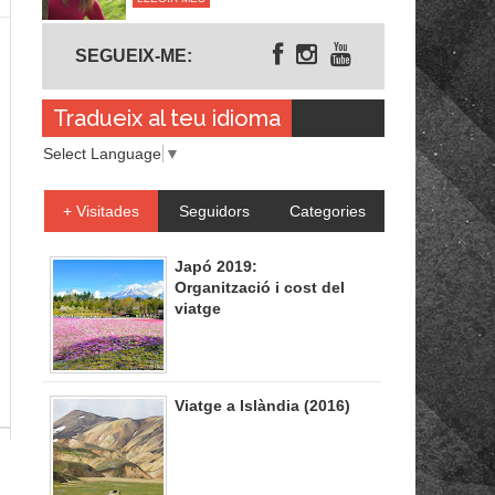
Segueix-me
SEGUEIX-ME:
Tradueix al teu idioma
Select Language
▼
+ Visitades
Seguidors
Categories
Japó 2019:
Organització i cost del
viatge
Viatge a Islàndia (2016)