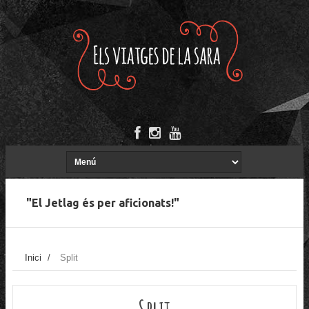
"El Jetlag és per aficionats!"
Inici
/
Split
Split