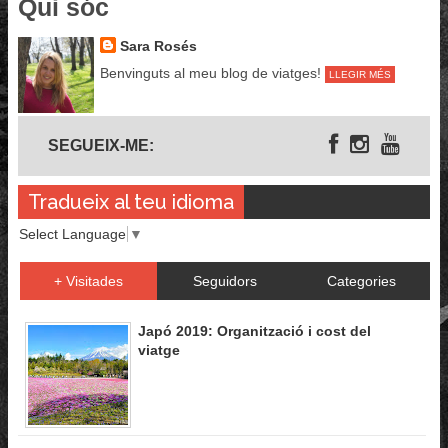
Qui sóc
Sara Rosés
Benvinguts al meu blog de viatges!
LLEGIR MÉS
Segueix-me
SEGUEIX-ME:
Tradueix al teu idioma
Select Language
▼
+ Visitades
Seguidors
Categories
Japó 2019: Organització i cost del
viatge