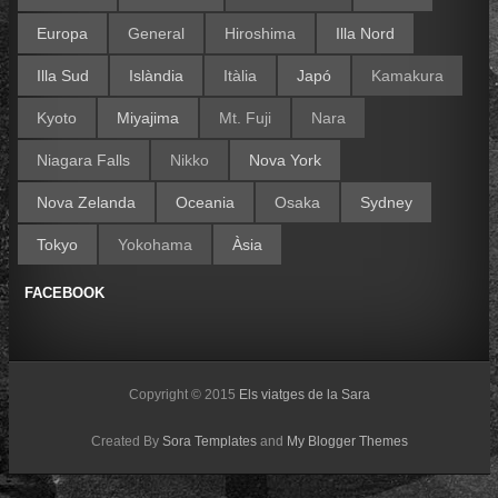
Europa
General
Hiroshima
Illa Nord
Illa Sud
Islàndia
Itàlia
Japó
Kamakura
Kyoto
Miyajima
Mt. Fuji
Nara
Niagara Falls
Nikko
Nova York
Nova Zelanda
Oceania
Osaka
Sydney
Tokyo
Yokohama
Àsia
FACEBOOK
Copyright © 2015
Els viatges de la Sara
Created By
Sora Templates
and
My Blogger Themes