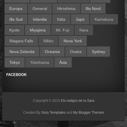
Europa
General
Hiroshima
Illa Nord
Illa Sud
Islàndia
Itàlia
Japó
Kamakura
Kyoto
Miyajima
Mt. Fuji
Nara
Niagara Falls
Nikko
Nova York
Nova Zelanda
Oceania
Osaka
Sydney
Tokyo
Yokohama
Àsia
FACEBOOK
Copyright © 2015
Els viatges de la Sara
Created By
Sora Templates
and
My Blogger Themes