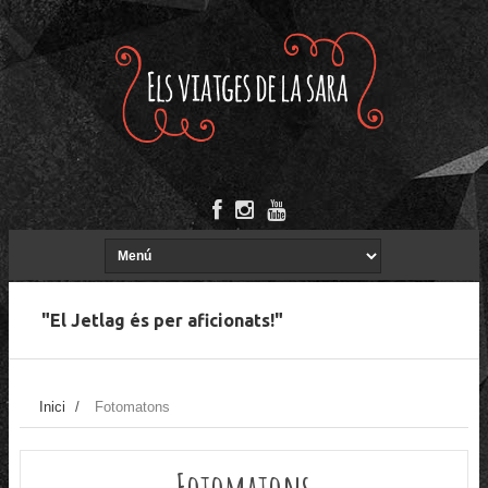
"El Jetlag és per aficionats!"
Inici
/
Fotomatons
Fotomatons