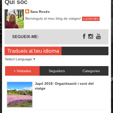
Qui sóc
Sara Rosés
Benvinguts al meu blog de viatges!
LLEGIR MÉS
Segueix-me
SEGUEIX-ME:
Tradueix al teu idioma
Select Language
▼
+ Visitades
Seguidors
Categories
Japó 2019: Organització i cost del
viatge