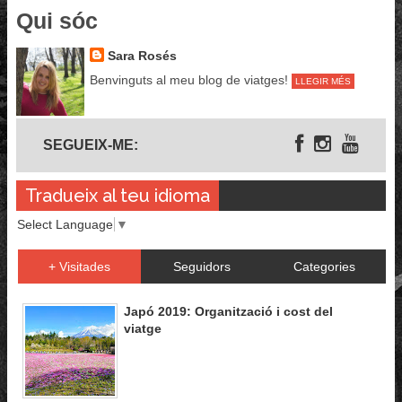
Qui sóc
Sara Rosés
Benvinguts al meu blog de viatges!
LLEGIR MÉS
Segueix-me
SEGUEIX-ME:
Tradueix al teu idioma
Select Language
▼
+ Visitades
Seguidors
Categories
Japó 2019: Organització i cost del
viatge