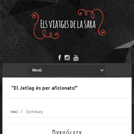
"El Jetlag és per aficionats!"
Inici
/
Dyrhólaey
Dyrhólaey