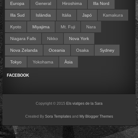
Europa
General
Hiroshima
Illa Nord
Illa Sud
Islàndia
Itàlia
Japó
Kamakura
Kyoto
Miyajima
Mt. Fuji
Nara
Niagara Falls
Nikko
Nova York
Nova Zelanda
Oceania
Osaka
Sydney
Tokyo
Yokohama
Àsia
FACEBOOK
Copyright © 2015
Els viatges de la Sara
Created By
Sora Templates
and
My Blogger Themes