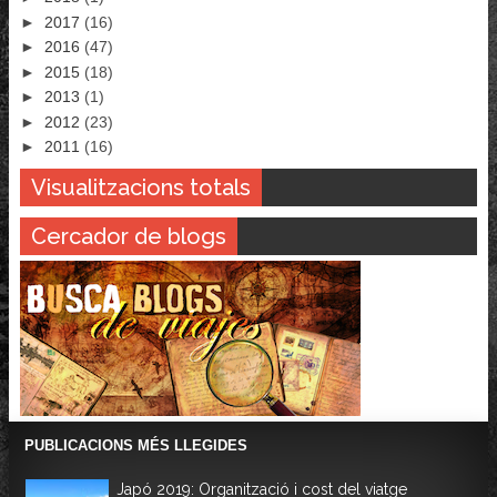
►
2017
(16)
►
2016
(47)
►
2015
(18)
►
2013
(1)
►
2012
(23)
►
2011
(16)
Visualitzacions totals
Cercador de blogs
PUBLICACIONS MÉS LLEGIDES
Japó 2019: Organització i cost del viatge