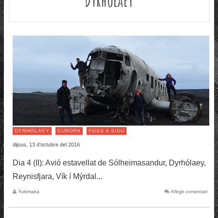
DYRHÓLAEY
EUROPA
FOSS A SIDU
dijous, 13 d’octubre del 2016
Dia 4 (II): Avió estavellat de Sólheimasandur, Dyrhólaey,
Reynisfjara, Vík í Mýrdal...
Yukimaka
Afegir comentari