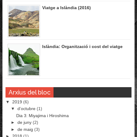
Viatge a Islàndia (2016)
Islàndia: Organització i cost del viatge
Arxius del bloc
▼
2019
(6)
▼
d’octubre
(1)
Dia 3: Miyajima i Hiroshima
►
de juny
(2)
►
de maig
(3)
►
2018
(1)