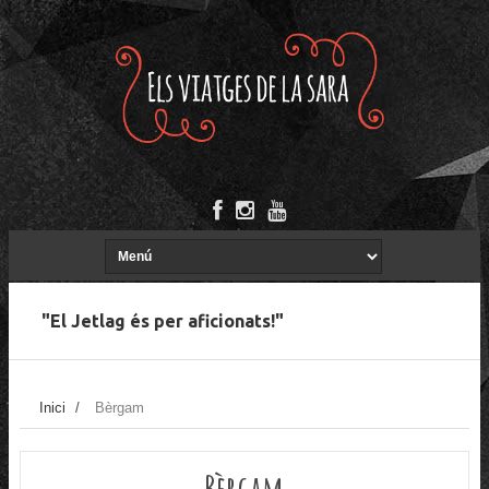
"El Jetlag és per aficionats!"
Inici
/
Bèrgam
Bèrgam