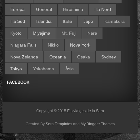
Europa
General
Hiroshima
Illa Nord
Illa Sud
Islàndia
Itàlia
Japó
Kamakura
Kyoto
Miyajima
Mt. Fuji
Nara
Niagara Falls
Nikko
Nova York
Nova Zelanda
Oceania
Osaka
Sydney
Tokyo
Yokohama
Àsia
FACEBOOK
Copyright © 2015
Els viatges de la Sara
Created By
Sora Templates
and
My Blogger Themes