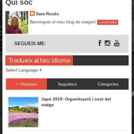
Qui sóc
Sara Rosés
Benvinguts al meu blog de viatges!
LLEGIR MÉS
Segueix-me
SEGUEIX-ME:
Tradueix al teu idioma
Select Language
▼
+ Visitades
Seguidors
Categories
Japó 2019: Organització i cost del
viatge