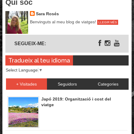
Qui sóc
Sara Rosés
Benvinguts al meu blog de viatges!
LLEGIR MÉS
Segueix-me
SEGUEIX-ME:
Tradueix al teu idioma
Select Language
▼
+ Visitades
Seguidors
Categories
Japó 2019: Organització i cost del
viatge