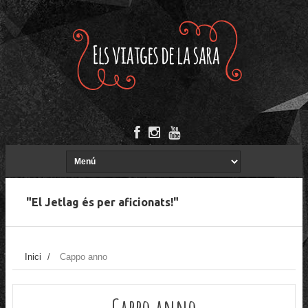
"El Jetlag és per aficionats!"
Inici
/
Cappo anno
Cappo anno