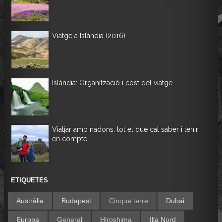
Viatge a Islàndia (2016)
Islàndia: Organització i cost del viatge
Viatjar amb nadons: tot el que cal saber i tenir
en compte
ETIQUETES
Austràlia
Budapest
Cinque terre
Dubai
Europa
General
Hiroshima
Illa Nord