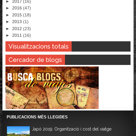
►
2017
(16)
►
2016
(47)
►
2015
(18)
►
2013
(1)
►
2012
(23)
►
2011
(16)
Visualitzacions totals
Cercador de blogs
PUBLICACIONS MÉS LLEGIDES
Japó 2019: Organització i cost del viatge