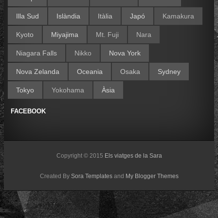
Illa Sud
Islàndia
Itàlia
Japó
Kamakura
Kyoto
Miyajima
Mt. Fuji
Nara
Niagara Falls
Nikko
Nova York
Nova Zelanda
Oceania
Osaka
Sydney
Tokyo
Yokohama
Àsia
FACEBOOK
Copyright © 2015
Els viatges de la Sara
Created By
Sora Templates
and
My Blogger Themes