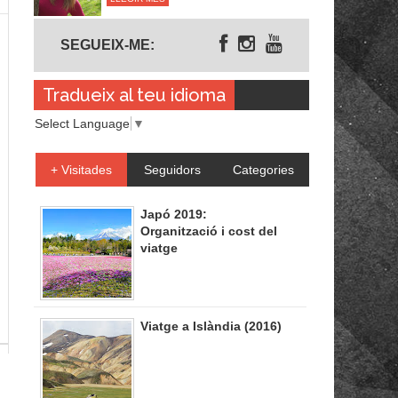
Segueix-me
SEGUEIX-ME:
Tradueix al teu idioma
Select Language
▼
+ Visitades
Seguidors
Categories
Japó 2019:
Organització i cost del
viatge
Viatge a Islàndia (2016)