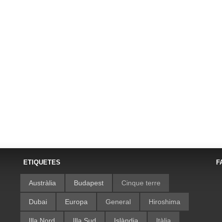
ETIQUETES
F
Austràlia
Budapest
Cinque terre
Dubai
Europa
General
Hiroshima
Illa Nord
Illa Sud
Islàndia
Itàlia