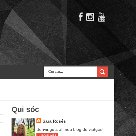
Qui sóc
Sara Rosés
Benvinguts al meu blog de viatges!
LLEGIR MÉS