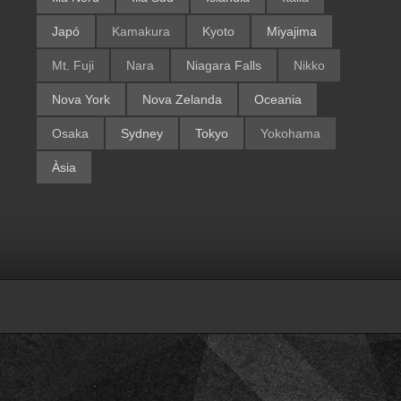
Japó
Kamakura
Kyoto
Miyajima
Mt. Fuji
Nara
Niagara Falls
Nikko
Nova York
Nova Zelanda
Oceania
Osaka
Sydney
Tokyo
Yokohama
Àsia