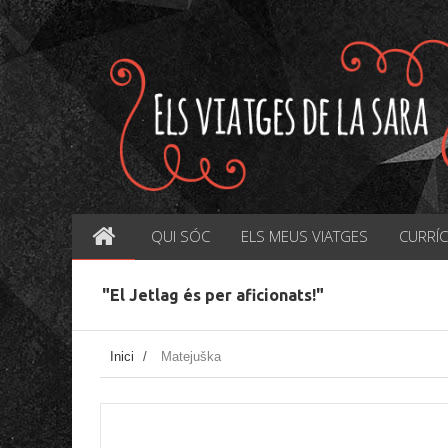
QUI SÓC
ELS MEUS VIATGES
CURRÍ
"El Jetlag és per aficionats!"
Inici
/
Matejuška