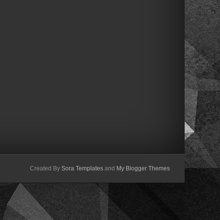
Created By
Sora Templates
and
My Blogger Themes