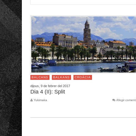
BALCANS
BALKANS
CROÀCIA
dijous, 9 de febrer del 2017
Dia 4 (II): Split
Yukimaka
Afegir coment