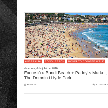
AUSTRÀLIA
BONDI BEACH
BONDI TO COOGEE WALK
dimecres, 6 de juliol del 2016
Excursió a Bondi Beach + Paddy´s Market,
The Domain i Hyde Park
Yukimaka
2 Comenta