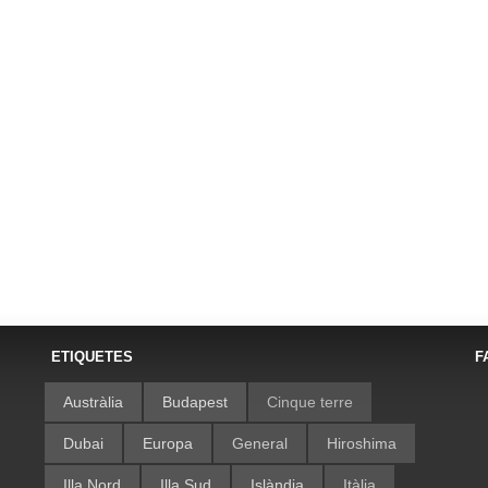
ETIQUETES
F
Austràlia
Budapest
Cinque terre
Dubai
Europa
General
Hiroshima
Illa Nord
Illa Sud
Islàndia
Itàlia