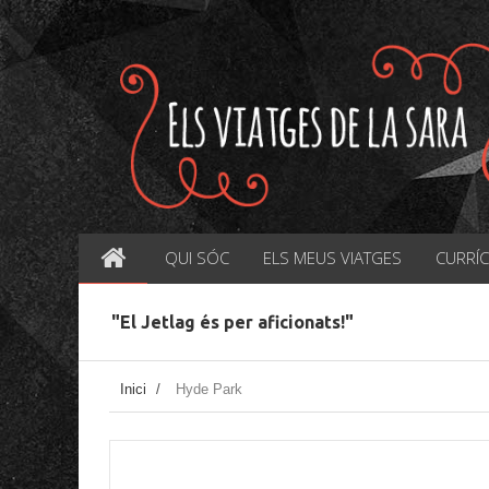
QUI SÓC
ELS MEUS VIATGES
CURRÍ
"El Jetlag és per aficionats!"
Inici
/
Hyde Park