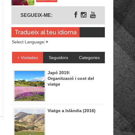
Segueix-me
SEGUEIX-ME:
Tradueix al teu idioma
Select Language
▼
+ Visitades
Seguidors
Categories
Japó 2019:
Organització i cost del
viatge
Viatge a Islàndia (2016)