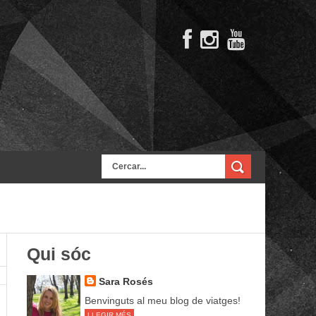
Qui sóc
Sara Rosés
Benvinguts al meu blog de viatges!
LLEGIR MÉS