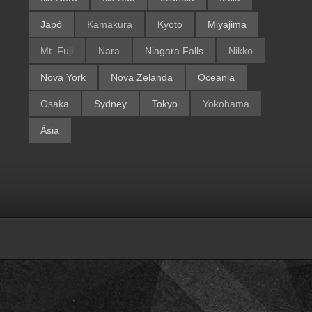
Japó
Kamakura
Kyoto
Miyajima
Mt. Fuji
Nara
Niagara Falls
Nikko
Nova York
Nova Zelanda
Oceania
Osaka
Sydney
Tokyo
Yokohama
Àsia