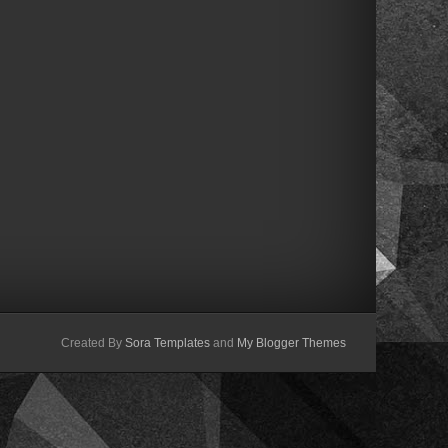
Created By
Sora Templates
and
My Blogger Themes