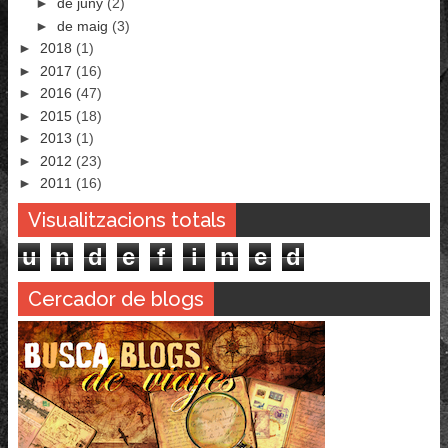
►
de juny
(2)
►
de maig
(3)
►
2018
(1)
►
2017
(16)
►
2016
(47)
►
2015
(18)
►
2013
(1)
►
2012
(23)
►
2011
(16)
Visualitzacions totals
u
n
d
e
f
i
n
e
d
Cercador de blogs