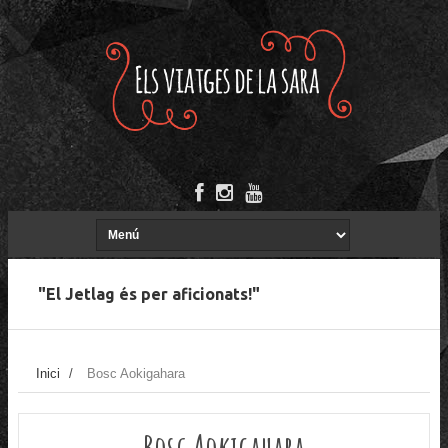
"El Jetlag és per aficionats!"
Inici
/
Bosc Aokigahara
Bosc Aokigahara