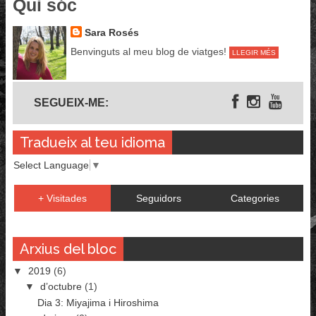
Qui sóc
Sara Rosés
Benvinguts al meu blog de viatges!
LLEGIR MÉS
Segueix-me
SEGUEIX-ME:
Tradueix al teu idioma
Select Language
▼
+ Visitades
Seguidors
Categories
Arxius del bloc
▼
2019
(6)
▼
d’octubre
(1)
Dia 3: Miyajima i Hiroshima