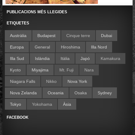
PUBLICACIONS MÉS LLEGIDES
ETIQUETES
Austràlia
Budapest
Cinque terre
Dubai
Europa
General
Hiroshima
Illa Nord
Illa Sud
Islàndia
Itàlia
Japó
Kamakura
Kyoto
Miyajima
Mt. Fuji
Nara
Niagara Falls
Nikko
Nova York
Nova Zelanda
Oceania
Osaka
Sydney
Tokyo
Yokohama
Àsia
FACEBOOK