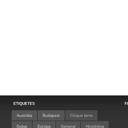
ETIQUETES
F
Austràlia
Budapest
Cinque terre
Dubai
Europa
General
Hiroshima