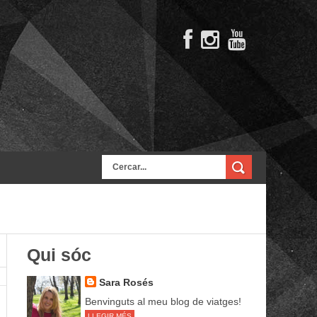
Qui sóc
Sara Rosés
Benvinguts al meu blog de viatges!
LLEGIR MÉS