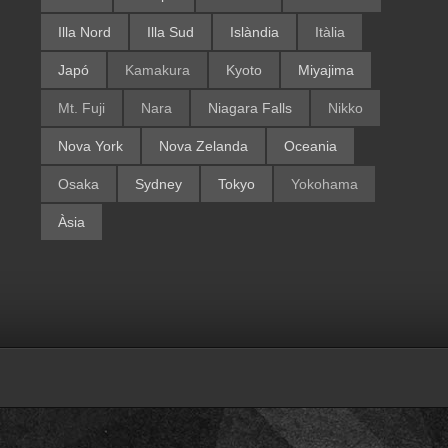
Illa Nord
Illa Sud
Islàndia
Itàlia
Japó
Kamakura
Kyoto
Miyajima
Mt. Fuji
Nara
Niagara Falls
Nikko
Nova York
Nova Zelanda
Oceania
Osaka
Sydney
Tokyo
Yokohama
Àsia