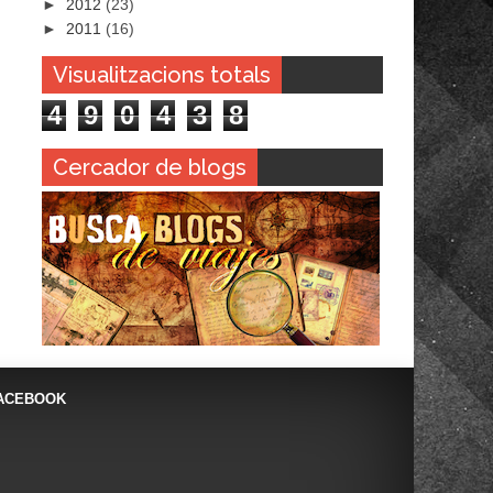
►
2012
(23)
►
2011
(16)
Visualitzacions totals
4
9
0
4
3
8
Cercador de blogs
ACEBOOK