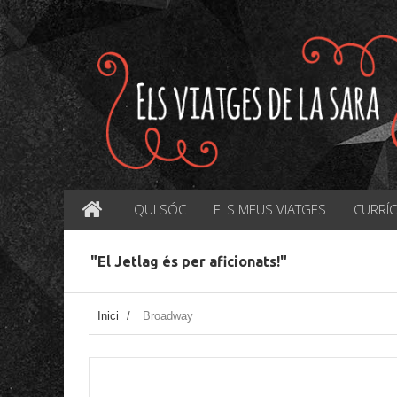
QUI SÓC
ELS MEUS VIATGES
CURRÍ
"El Jetlag és per aficionats!"
Inici
/
Broadway