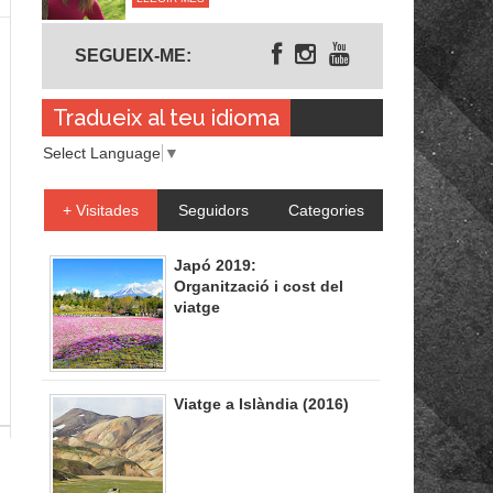
Segueix-me
SEGUEIX-ME:
Tradueix al teu idioma
Select Language
▼
+ Visitades
Seguidors
Categories
Japó 2019:
Organització i cost del
viatge
Viatge a Islàndia (2016)