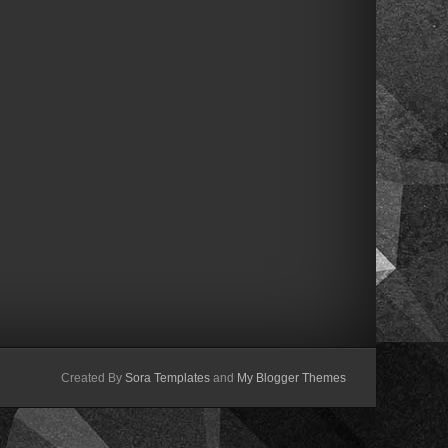
Created By
Sora Templates
and
My Blogger Themes