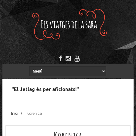
"El Jetlag és per aficionats!"
Inici
/
Korenica
Korenica