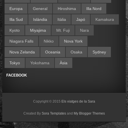
Europa
General
Hiroshima
Illa Nord
Illa Sud
Islàndia
Itàlia
Japó
Kamakura
Kyoto
Miyajima
Mt. Fuji
Nara
Niagara Falls
Nikko
Nova York
Nova Zelanda
Oceania
Osaka
Sydney
Tokyo
Yokohama
Àsia
FACEBOOK
Copyright © 2015
Els viatges de la Sara
Created By
Sora Templates
and
My Blogger Themes