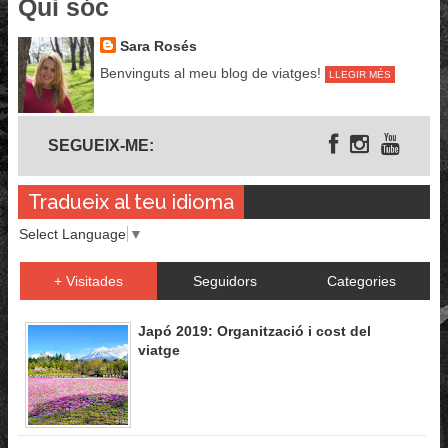
Qui sóc
Sara Rosés
Benvinguts al meu blog de viatges!
LLEGIR MÉS
Segueix-me
SEGUEIX-ME:
Tradueix al teu idioma
Select Language
▼
+ Visitades
Seguidors
Categories
Japó 2019: Organització i cost del
viatge