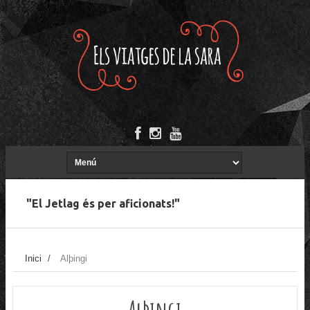
"El Jetlag és per aficionats!"
Inici
/
Alþingi
Alþingi