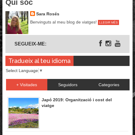
Qui sóc
Sara Rosés
Benvinguts al meu blog de viatges!
LLEGIR MÉS
Segueix-me
SEGUEIX-ME:
Tradueix al teu idioma
Select Language
▼
+ Visitades
Seguidors
Categories
Japó 2019: Organització i cost del
viatge