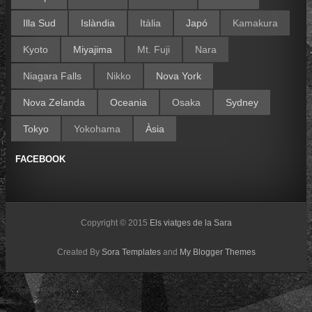
Illa Sud
Islàndia
Itàlia
Japó
Kamakura
Kyoto
Miyajima
Mt. Fuji
Nara
Niagara Falls
Nikko
Nova York
Nova Zelanda
Oceania
Osaka
Sydney
Tokyo
Yokohama
Àsia
FACEBOOK
Copyright © 2015
Els viatges de la Sara
Created By
Sora Templates
and
My Blogger Themes