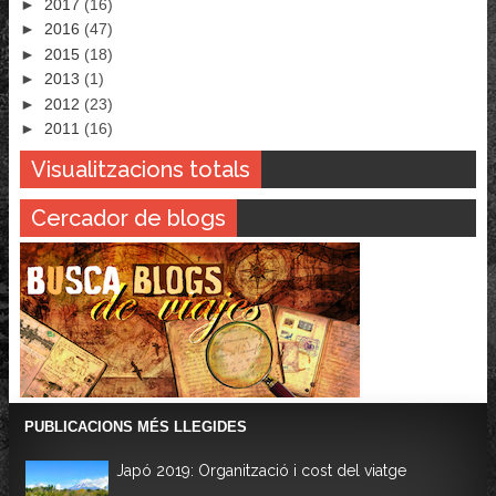
►
2017
(16)
►
2016
(47)
►
2015
(18)
►
2013
(1)
►
2012
(23)
►
2011
(16)
Visualitzacions totals
Cercador de blogs
PUBLICACIONS MÉS LLEGIDES
Japó 2019: Organització i cost del viatge