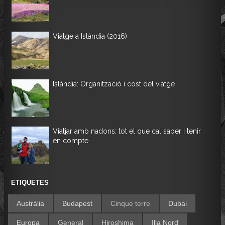
Viatge a Islàndia (2016)
Islàndia: Organització i cost del viatge
Viatjar amb nadons: tot el que cal saber i tenir
en compte
ETIQUETES
Austràlia
Budapest
Cinque terre
Dubai
Europa
General
Hiroshima
Illa Nord