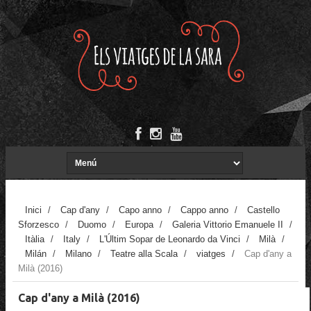
Inici
/
Cap d'any
/
Capo anno
/
Cappo anno
/
Castello
Sforzesco
/
Duomo
/
Europa
/
Galeria Vittorio Emanuele II
/
Itàlia
/
Italy
/
L'Últim Sopar de Leonardo da Vinci
/
Milà
/
Milán
/
Milano
/
Teatre alla Scala
/
viatges
/
Cap d'any a
Milà (2016)
Cap d'any a Milà (2016)