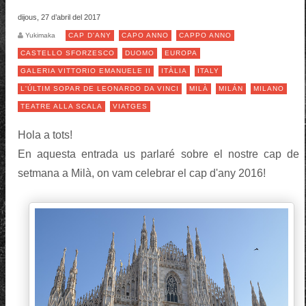
dijous, 27 d’abril del 2017
Yukimaka
CAP D'ANY
CAPO ANNO
CAPPO ANNO
CASTELLO SFORZESCO
DUOMO
EUROPA
GALERIA VITTORIO EMANUELE II
ITÀLIA
ITALY
L'ÚLTIM SOPAR DE LEONARDO DA VINCI
MILÀ
MILÁN
MILANO
TEATRE ALLA SCALA
VIATGES
Hola a tots!
En aquesta entrada us parlaré sobre el nostre cap de
setmana a Milà, on vam celebrar el cap d'any 2016!