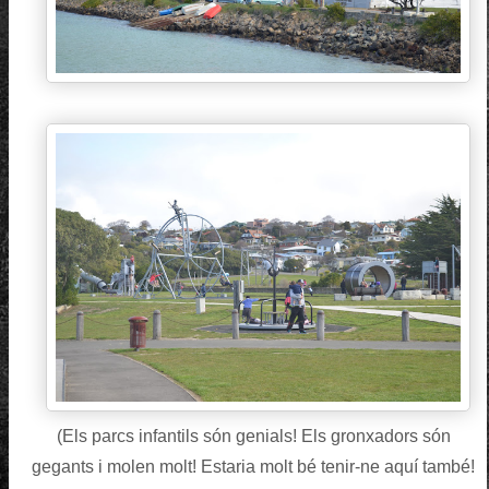
(Els parcs infantils són genials! Els gronxadors són
gegants i molen molt! Estaria molt bé tenir-ne aquí també!