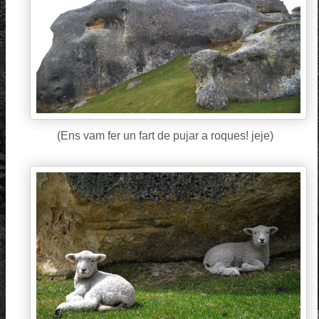
(Ens vam fer un fart de pujar a roques! jeje)