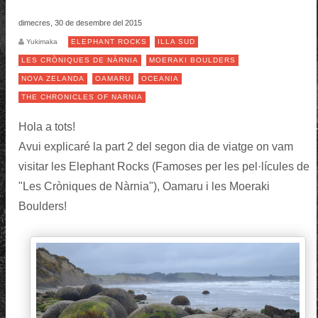
dimecres, 30 de desembre del 2015
Yukimaka
ELEPHANT ROCKS
ILLA SUD
LES CRÒNIQUES DE NÀRNIA
MOERAKI BOULDERS
NOVA ZELANDA
OAMARU
OCEANIA
THE CHRONICLES OF NARNIA
Hola a tots!
Avui explicaré la part 2 del segon dia de viatge on vam
visitar les Elephant Rocks (Famoses per les pel·lícules de
"Les Cròniques de Nàrnia"), Oamaru i les Moeraki
Boulders!