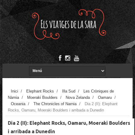
Inici
/
Elephant Rocks
/
Illa Sud
/
Les Cròniques de
Nàrnia
/
Moeraki Boulders
/
Nova Zelanda
/
Oamaru
/
Oceania
/
The Chronicles of Narnia
/
Dia 2 (II): Elephant
Rocks, Oamaru, Moeraki Boulders i arribada a Dunedin
Dia 2 (II): Elephant Rocks, Oamaru, Moeraki Boulders
i arribada a Dunedin