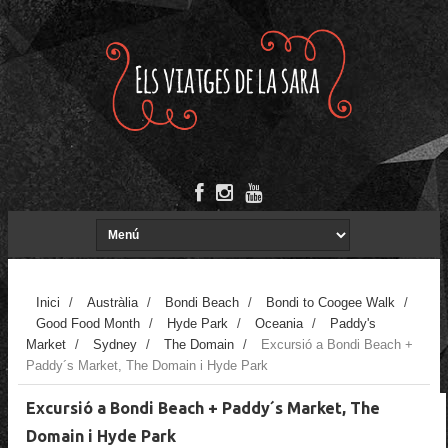
Inici
/
Austràlia
/
Bondi Beach
/
Bondi to Coogee Walk
/
Good Food Month
/
Hyde Park
/
Oceania
/
Paddy's
Market
/
Sydney
/
The Domain
/
Excursió a Bondi Beach +
Paddy´s Market, The Domain i Hyde Park
Excursió a Bondi Beach + Paddy´s Market, The
Domain i Hyde Park