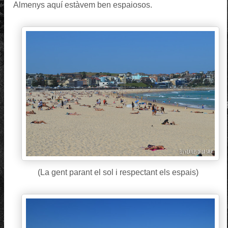
Almenys aquí estàvem ben espaiosos.
(La gent parant el sol i respectant els espais)