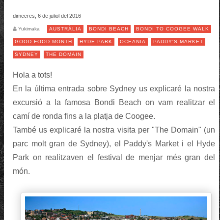
dimecres, 6 de juliol del 2016
Yukimaka
AUSTRÀLIA
BONDI BEACH
BONDI TO COOGEE WALK
GOOD FOOD MONTH
HYDE PARK
OCEANIA
PADDY'S MARKET
SYDNEY
THE DOMAIN
Hola a tots!
En la última entrada sobre Sydney us explicaré la nostra
excursió a la famosa Bondi Beach on vam realitzar el
camí de ronda fins a la platja de Coogee.
També us explicaré la nostra visita per "The Domain" (un
parc molt gran de Sydney), el Paddy's Market i el Hyde
Park on realitzaven el festival de menjar més gran del
món.