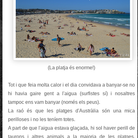
(La platja és enorme!)
Tot i que feia molta calor i el dia convidava a banyar-se no
hi havia gaire gent a l'aigua (surfistes sí) i nosaltres
tampoc ens vam banyar (només els peus).
La raó és que les platges d'Austràlia són una mica
perilloses i no les teníem totes.
A part de que l'aigua estava glaçada, hi sol haver perill de
taurons i altres animals a la majoria de les platges,