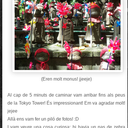
(Eren molt monus! jjeeje)
Al cap de 5 minuts de caminar vam arribar fins als peus
de la Tokyo Tower! És impressionant! Em va agradar molt!
jejee
Allà ens vam fer un piló de fotos! :D
I vam veure una cosa curiosa: hi havia un pas de zebra