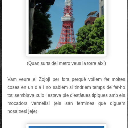
(Quan surts del metro veus la torre així)
Vam veure el Zojoji per fora perquè voliem fer moltes
coses en un dia i no sabiem si tindriem temps de fer-ho
tot, semblava xulo i estava ple d'estàtues típiques amb els
mocadors vermells! (els san fermines que diguem
nosaltres! jeje)