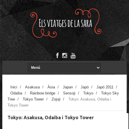
Inici
/
Asakusa
/
Àsia
/
Japan
/
Japó
/
Japó 2011
/
Odaiba
/
Rainbow bridge
/
Sensoji
/
Tokyo
/
Tokyo Sky
Tree
/
Tokyo Tower
/
Zojoji
/
Tokyo: Asakusa, Odaiba i
Tokyo Tower
Tokyo: Asakusa, Odaiba i Tokyo Tower