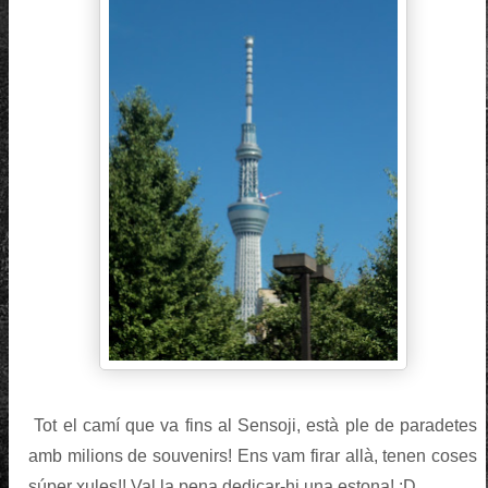
Tot el camí que va fins al Sensoji, està ple de paradetes
amb milions de souvenirs! Ens vam firar allà, tenen coses
súper xules!! Val la pena dedicar-hi una estona! :D