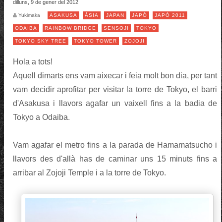
dilluns, 9 de gener del 2012
Yukimaka
ASAKUSA
ÀSIA
JAPAN
JAPÓ
JAPÓ 2011
ODAIBA
RAINBOW BRIDGE
SENSOJI
TOKYO
TOKYO SKY TREE
TOKYO TOWER
ZOJOJI
Hola a tots!
Aquell dimarts ens vam aixecar i feia molt bon dia, per tant
vam decidir aprofitar per visitar la torre de Tokyo, el barri
d'Asakusa i llavors agafar un vaixell fins a la badia de
Tokyo a Odaiba.
Vam agafar el metro fins a la parada de Hamamatsucho i
llavors des d'allà has de caminar uns 15 minuts fins a
arribar al Zojoji Temple i a la torre de Tokyo.