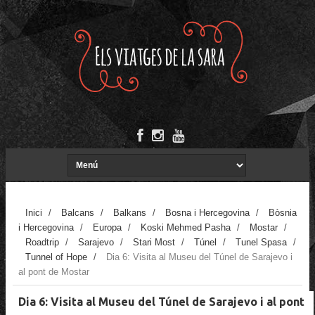
Inici
/
Balcans
/
Balkans
/
Bosna i Hercegovina
/
Bòsnia
i Hercegovina
/
Europa
/
Koski Mehmed Pasha
/
Mostar
/
Roadtrip
/
Sarajevo
/
Stari Most
/
Túnel
/
Tunel Spasa
/
Tunnel of Hope
/
Dia 6: Visita al Museu del Túnel de Sarajevo i
al pont de Mostar
Dia 6: Visita al Museu del Túnel de Sarajevo i al pont