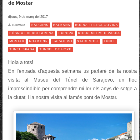
de Mostar
dijous, 9 de març del 2017
Yukimaka
BALCANS
BALKANS
BOSNA I HERCEGOVINA
BÒSNIA I HERCEGOVINA
EUROPA
KOSKI MEHMED PASHA
MOSTAR
ROADTRIP
SARAJEVO
STARI MOST
TÚNEL
TUNEL SPASA
TUNNEL OF HOPE
Hola a tots!
En l'entrada d'aquesta setmana us parlaré de la nostra
visita al Museu del Túnel de Sarajevo, un lloc
imprescindible per comprendre millor els anys de setge a
la ciutat, i la nostra visita al famós pont de Mostar.