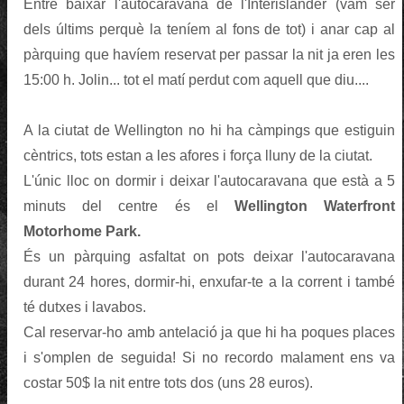
Entre baixar l'autocaravana de l'Interislander (vam ser
dels últims perquè la teníem al fons de tot) i anar cap al
pàrquing que havíem reservat per passar la nit ja eren les
15:00 h. Jolin... tot el matí perdut com aquell que diu....
A la ciutat de Wellington no hi ha càmpings que estiguin
cèntrics, tots estan a les afores i força lluny de la ciutat.
L'únic lloc on dormir i deixar l'autocaravana que està a 5
minuts del centre és el
Wellington Waterfront
Motorhome Park.
És un pàrquing asfaltat on pots deixar l'autocaravana
durant 24 hores, dormir-hi, enxufar-te a la corrent i també
té dutxes i lavabos.
Cal reservar-ho amb antelació ja que hi ha poques places
i s'omplen de seguida! Si no recordo malament ens va
costar 50$ la nit entre tots dos (uns 28 euros).