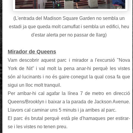
(L'entrada del Madison Square Garden no sembla un
estadi ja que queda molt camuflat i sembla un edifici, heu
d'estar alerta per no passar de llarg)
Mirador de Queens
Vam descobrir aquest parc i mirador a l'excursió "Nova
York de Nit" i val molt la pena anar-hi perquè les vistes
són al·lucinants i no és gaire conegut la qual cosa fa que
sigui un lloc molt tranquil.
Per arribar-hi cal agafar la línea 7 de metro en direcció
Queens/Brooklyn i baixar a la parada de Jackson Avenue.
Llavors cal caminar uns 5 minuts i ja arribes al parc.
El parc és brutal perquè està ple d'hamaques per estirar-
se i les vistes no tenen preu.