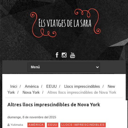
Inici
/
Amèrica
/
EEUU
/
Llocs imprescindibles
/
New
York
/
Nova York
/
Altres llocs imprescindibles de Nova York
Altres llocs imprescindibles de Nova York
diumenge, 8 de novembre del 2015
Yukimaka
AMÈRICA
EEUU
LLOCS IMPRESCINDIBLES